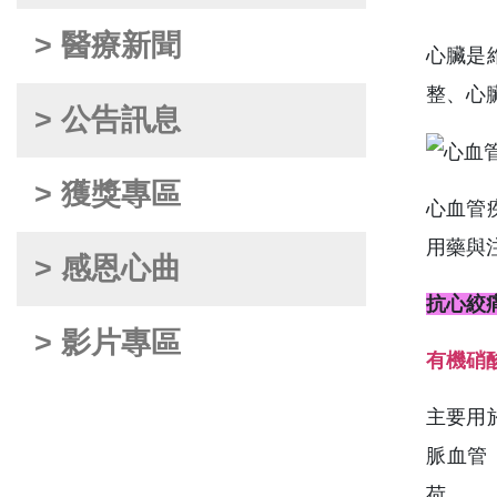
> 醫療新聞
心臟是
整、心
> 公告訊息
> 獲獎專區
心血管
用藥與
> 感恩心曲
抗心絞
> 影片專區
有機硝
主要用
脈血管
荷。