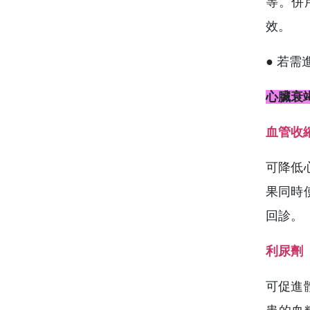
等。併
效。
● 若
心臟衰
血管收
可降低
果同時
回診。
利尿劑
可促進