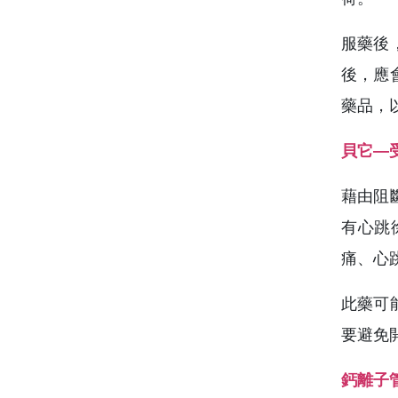
服藥後
後，應
藥品，
貝它—
藉由阻
有心跳
痛、心
此藥可
要避免
鈣離子