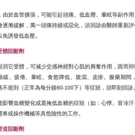
，由於血管擴張，可能引起頭痛、低血壓、暈眩等副作用
會逐漸緩解，萬一頭痛持續或惡化，須回診由醫師重新評
以免誘發低血壓。
受體阻斷劑
斷貝它受體，可減少交感神經對心肌的興奮作用，因而抑
徐緩、疲倦、暈眩、食慾降低、腹瀉、皮疹。服藥期間
跳不規則（正常為每分鐘60-100下）等症狀，須即刻回診
能影響血糖變化或遮掩低血糖的症狀（如：心悸、冒冷汗
開車或操作機械等具危險性的工作。
管道阻斷劑