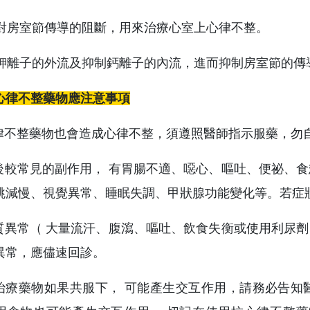
經由對房室節傳導的阻斷，用來治療心室上心律不整。
增加鉀離子的外流及抑制鈣離子的內流，進而抑制房室節的
心律不整藥物應注意事項
心律不整藥物也會造成心律不整，須遵照醫師指示服藥，勿
藥後較常見的副作用， 有胃腸不適、噁心、嘔吐、便祕、
跳減慢、視覺異常、睡眠失調、甲狀腺功能變化等。若症
解質異常（ 大量流汗、腹瀉、嘔吐、飲食失衡或使用利尿
異常，應儘速回診。
項治療藥物如果共服下， 可能產生交互作用，請務必告