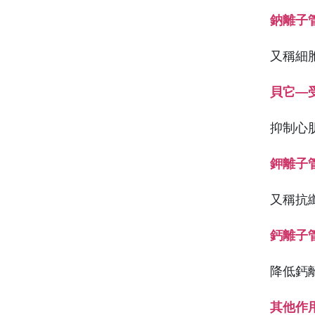
鈉離子
又稱細
貝它—
抑制心
鉀離子
又稱抗
鈣離子
降低鈣
其他作