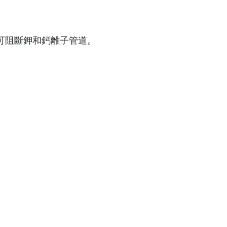
可阻斷鉀和鈣離子管道。
。