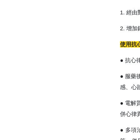
1. 
2. 
使用抗
● 抗
● 服
感、心
● 電
併心律
● 多