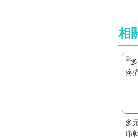
相
多
痛