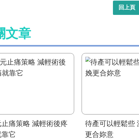
回上頁
關文章
元止痛策略 減輕術後疼
待產可以輕鬆些 
就靠它
更合妳意