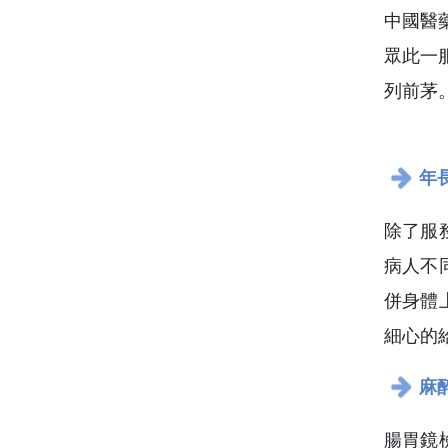
中國醫
眾此一
列前茅
年
除了服
病人不
併身體
細心的
麻
腸胃鏡