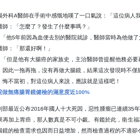
腸外科A醫師在手術中感慨地嘆了一口氣說：「這位病人
醫師：「怎麼了？發生了什麼事嗎？」
：「他5年前因為血便去別的醫院就診，醫師當時為他做
醫師：「那還好啊！」
：「但是他有大腸癌的家族史，主治醫師曾提醒他務必要
，因此一拖再拖，沒有再做大腸鏡，結果這次發現時不僅
，悔不當初，對這位病人來說，應該就是這樣吧！
院做無痛腸胃鏡健檢的滿意度近100%
利部最近公布2016年國人十大死因，惡性腫瘤已連續3
果再加上胃癌，那人數真是不可小覷。有鑑於此，衛生福
腸鏡的檢查需求也因而日益增加，然而檢查過程的不適卻