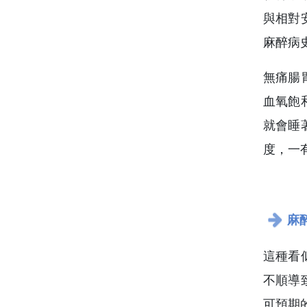
與相對
麻醉病
無痛腸
血氧飽
就會睡
度，一
麻
這種看
不順導
可預期