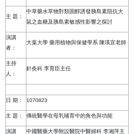
中草藥水萃物對類固醇誘發胰島素阻抗大
主 題：
鼠之血糖及胰島素敏感性影響之探討
演講
大葉大學 藥用植物與保健學系 陳瑛宜老師
者：
主持
針灸科 李育臣主任
人：
日 期：
1070823
主 題：
傳統醫學在母乳哺育中的角色與功能
演講
中國醫藥大學附設醫院中醫婦科 李湘萍主