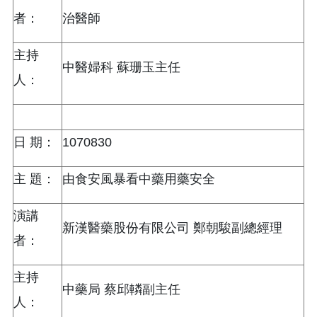
者：
治醫師
主持
中醫婦科 蘇珊玉主任
人：
日 期：
1070830
主 題：
由食安風暴看中藥用藥安全
演講
新漢醫藥股份有限公司 鄭朝駿副總經理
者：
主持
中藥局 蔡邱轔副主任
人：