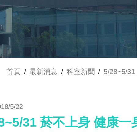
首頁
/
最新消息
/
科室新聞
/
5/28~5
018/5/22
28~5/31 菸不上身 健