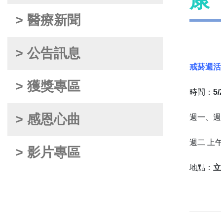
康
> 醫療新聞
> 公告訊息
戒菸週活
> 獲獎專區
時間：
5
> 感恩心曲
週一、週三
週二 上午 9
> 影片專區
地點：
立