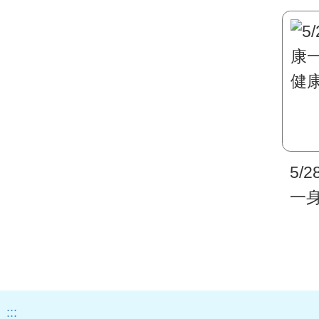
5/
一
康
:::