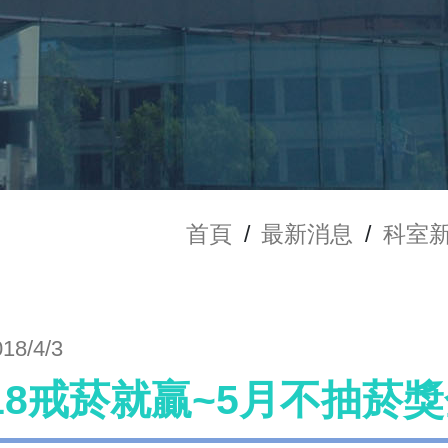
首頁
/
最新消息
/
科室
018/4/3
018戒菸就贏~5月不抽菸