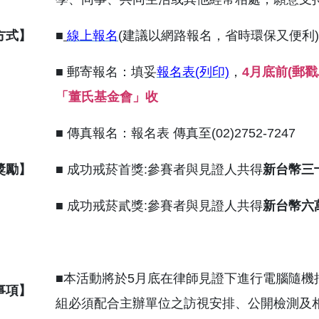
方式】
■
線上報名
(建議以網路報名，省時環保又便利)
■ 郵寄報名：填妥
報名表(列印)
，
4月底前(郵戳
「董氏基金會」收
■ 傳真報名：報名表 傳真至(02)2752-7247
獎勵】
■ 成功戒菸首獎:參賽者與見證人共得
新台幣三十
■ 成功戒菸貳獎:參賽者與見證人共得
新台幣六萬
■本活動將於5月底在律師見證下進行電腦隨
事項】
組必須配合主辦單位之訪視安排、公開檢測及