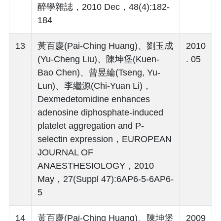
醉學雜誌，2010 Dec，48(4):182-
184
13
黃百慶(Pai-Ching Huang)、劉玉成
2010
(Yu-Cheng Liu)、陳坤堡(Kuen-
. 05
Bao Chen)、曾昱綸(Tseng, Yu-
Lun)、李繼源(Chi-Yuan Li)，
Dexmedetomidine enhances
adenosine diphosphate-induced
platelet aggregation and P-
selectin expression，EUROPEAN
JOURNAL OF
ANAESTHESIOLOGY，2010
May，27(Suppl 47):6AP6-5-6AP6-
5
14
黃百慶(Pai-Ching Huang)、陳坤堡
2009