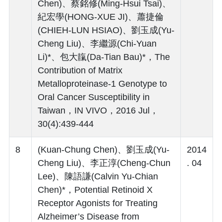
Chen)、蔡銘修(Ming-Hsui Tsai)、
紀宏學(HONG-XUE JI)、蕭捷倫
(CHIEH-LUN HSIAO)、劉玉成(Yu-
Cheng Liu)、李繼源(Chi-Yuan
Li)*、包大靝(Da-Tian Bau)*，The
Contribution of Matrix
Metalloproteinase-1 Genotype to
Oral Cancer Susceptibility in
Taiwan，IN VIVO，2016 Jul，
30(4):439-444
8
(Kuan-Chung Chen)、劉玉成(Yu-
2014
Cheng Liu)、李正淳(Cheng-Chun
. 04
Lee)、陳語謙(Calvin Yu-Chian
Chen)*，Potential Retinoid X
Receptor Agonists for Treating
Alzheimer’s Disease from