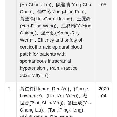
(Yu-Cheng Liu)、陳盈助(Ying-Chu
. 05
Chen)、傅中玲(Jong-Ling Fuh)、
黃匯淳(Hui-Chun Huang)、王嚴鋒
(Yen-Feng Wang)、江易穎(Yi-Ying
Chiang)、温永銳(Yeong-Ray
Wen)*，Efficacy and safety of
cervicothoracic epidural blood
patch for patients with
spontaneous intracranial
hypotension，Pain Practice，
2022 May，():
2
黃仁裕(Huang, Ren-Yu)、(Poree,
2020
Lawrence)、(Ho, Kok Yuen)、蔡
. 04
世音(Tsai, Shih-Ying)、劉玉成(Yu-
Cheng Liu)、(Tan, Ping-Heng)、
温永銳(Yeong-Ray Wen)*，