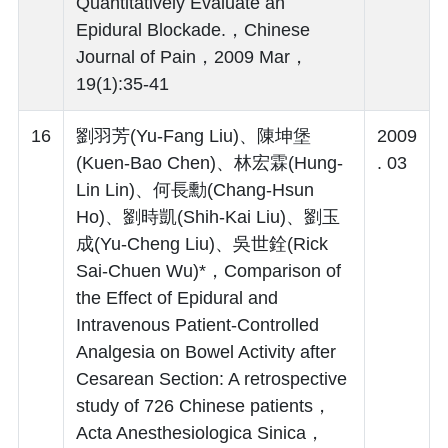
Quantitatively Evaluate an
Epidural Blockade.，Chinese
Journal of Pain，2009 Mar，
19(1):35-41
16
劉羽芳(Yu-Fang Liu)、陳坤堡
2009
(Kuen-Bao Chen)、林宏霖(Hung-
. 03
Lin Lin)、何長勳(Chang-Hsun
Ho)、劉時凱(Shih-Kai Liu)、劉玉
成(Yu-Cheng Liu)、吳世銓(Rick
Sai-Chuen Wu)*，Comparison of
the Effect of Epidural and
Intravenous Patient-Controlled
Analgesia on Bowel Activity after
Cesarean Section: A retrospective
study of 726 Chinese patients，
Acta Anesthesiologica Sinica，