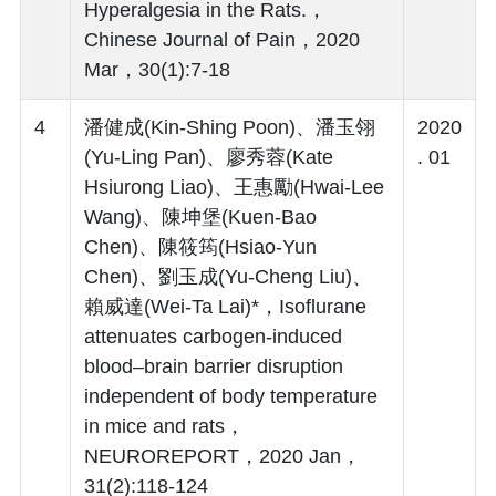
Hyperalgesia in the Rats.，
Chinese Journal of Pain，2020
Mar，30(1):7-18
4
潘健成(Kin-Shing Poon)、潘玉翎
2020
(Yu-Ling Pan)、廖秀蓉(Kate
. 01
Hsiurong Liao)、王惠勵(Hwai-Lee
Wang)、陳坤堡(Kuen-Bao
Chen)、陳筱筠(Hsiao-Yun
Chen)、劉玉成(Yu-Cheng Liu)、
賴威達(Wei-Ta Lai)*，Isoflurane
attenuates carbogen-induced
blood–brain barrier disruption
independent of body temperature
in mice and rats，
NEUROREPORT，2020 Jan，
31(2):118-124