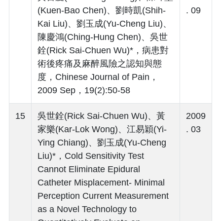
(Kuen-Bao Chen)、劉時凱(Shih-
. 09
Kai Liu)、劉玉成(Yu-Cheng Liu)、
陳慶鴻(Ching-Hung Chen)、吳世
銓(Rick Sai-Chuen Wu)*，病患對
術後疼痛及麻醉風險之認知與態
度，Chinese Journal of Pain，
2009 Sep，19(2):50-58
15
吳世銓(Rick Sai-Chuen Wu)、黃
2009
家樂(Kar-Lok Wong)、江易穎(Yi-
. 03
Ying Chiang)、劉玉成(Yu-Cheng
Liu)*，Cold Sensitivity Test
Cannot Eliminate Epidural
Catheter Misplacement- Minimal
Perception Current Measurement
as a Novel Technology to