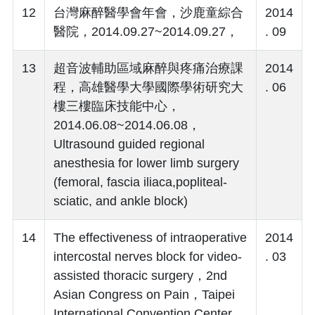
12
台灣麻醉醫學會年會，沙鹿童綜合
2014
醫院，2014.09.27~2014.09.27，
. 09
13
超音波輔助區域麻醉與疼痛治療課
2014
程，高雄醫學大學國際學術研究大
. 06
樓三樓臨床技能中心，
2014.06.08~2014.06.08，
Ultrasound guided regional
anesthesia for lower limb surgery
(femoral, fascia iliaca,popliteal-
sciatic, and ankle block)
14
The effectiveness of intraoperative
2014
intercostal nerves block for video-
. 03
assisted thoracic surgery，2nd
Asian Congress on Pain，Taipei
International Convention Center，