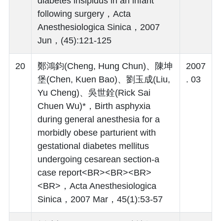
diabetes insipidus in an infant
following surgery，Acta
Anesthesiologica Sinica，2007
Jun，(45):121-125
20
鄭鴻鈞(Cheng, Hung Chun)、陳坤
2007
堡(Chen, Kuen Bao)、劉玉成(Liu,
. 03
Yu Cheng)、吳世銓(Rick Sai
Chuen Wu)*，Birth asphyxia
during general anesthesia for a
morbidly obese parturient with
gestational diabetes mellitus
undergoing cesarean section-a
case report<BR><BR><BR>
<BR>，Acta Anesthesiologica
Sinica，2007 Mar，45(1):53-57