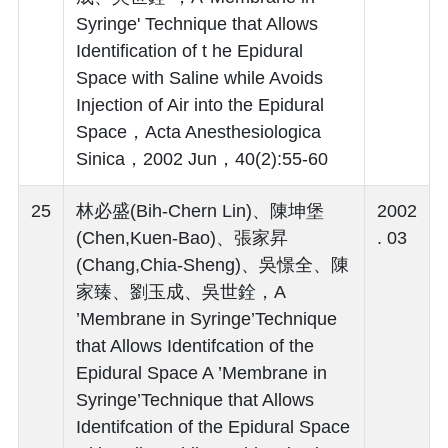
Syringe' Technique that Allows
Identification of t he Epidural
Space with Saline while Avoids
Injection of Air into the Epidural
Space，Acta Anesthesiologica
Sinica，2002 Jun，40(2):55-60
25
林必盛(Bih-Chern Lin)、陳坤堡
2002
(Chen,Kuen-Bao)、張家昇
. 03
(Chang,Chia-Sheng)、吳憬全、陳
家臻、劉玉成、吳世銓，A
’Membrane in Syringe’Technique
that Allows Identifcation of the
Epidural Space A ’Membrane in
Syringe’Technique that Allows
Identifcation of the Epidural Space