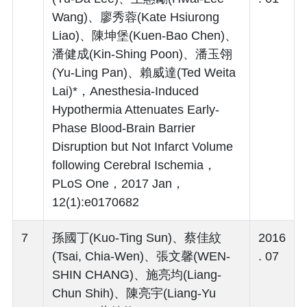
Wang)、廖秀蓉(Kate Hsiurong
Liao)、陳坤堡(Kuen-Bao Chen)、
潘健成(Kin-Shing Poon)、潘玉翎
(Yu-Ling Pan)、賴威達(Ted Weita
Lai)*，Anesthesia-Induced
Hypothermia Attenuates Early-
Phase Blood-Brain Barrier
Disruption but Not Infarct Volume
following Cerebral Ischemia，
PLoS One，2017 Jan，
12(1):e0170682
7
孫國丁(Kuo-Ting Sun)、蔡佳紋
2016
(Tsai, Chia-Wen)、張文馨(WEN-
. 07
SHIN CHANG)、施亮均(Liang-
Chun Shih)、陳亮宇(Liang-Yu