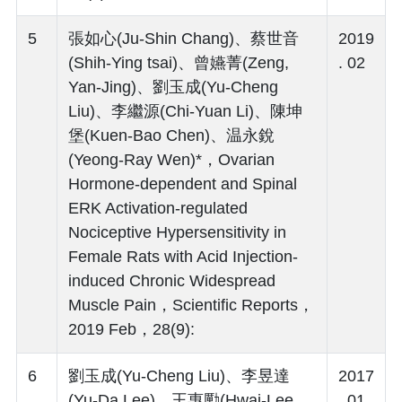
5
張如心(Ju-Shin Chang)、蔡世音
2019
(Shih-Ying tsai)、曾嬿菁(Zeng,
. 02
Yan-Jing)、劉玉成(Yu-Cheng
Liu)、李繼源(Chi-Yuan Li)、陳坤
堡(Kuen-Bao Chen)、温永銳
(Yeong-Ray Wen)*，Ovarian
Hormone-dependent and Spinal
ERK Activation-regulated
Nociceptive Hypersensitivity in
Female Rats with Acid Injection-
induced Chronic Widespread
Muscle Pain，Scientific Reports，
2019 Feb，28(9):
6
劉玉成(Yu-Cheng Liu)、李昱達
2017
(Yu-Da Lee)、王惠勵(Hwai-Lee
. 01