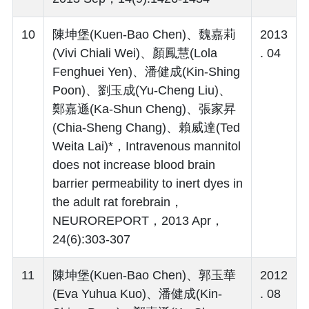
10
陳坤堡(Kuen-Bao Chen)、魏嘉莉
2013
(Vivi Chiali Wei)、顏鳳慧(Lola
. 04
Fenghuei Yen)、潘健成(Kin-Shing
Poon)、劉玉成(Yu-Cheng Liu)、
鄭嘉遜(Ka-Shun Cheng)、張家昇
(Chia-Sheng Chang)、賴威達(Ted
Weita Lai)*，Intravenous mannitol
does not increase blood brain
barrier permeability to inert dyes in
the adult rat forebrain，
NEUROREPORT，2013 Apr，
24(6):303-307
11
陳坤堡(Kuen-Bao Chen)、郭玉華
2012
(Eva Yuhua Kuo)、潘健成(Kin-
. 08