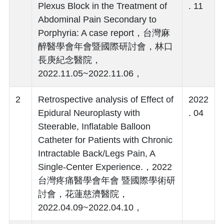
Plexus Block in the Treatment of
. 11
Abdominal Pain Secondary to
Porphyria: A case report，台灣麻
醉醫學會年會暨國際研討會，林口
長庚紀念醫院，
2022.11.05~2022.11.06，
2
Retrospective analysis of Effect of
2022
Epidural Neuroplasty with
. 04
Steerable, Inflatable Balloon
Catheter for Patients with Chronic
Intractable Back/Legs Pain, A
Single-Center Experience.，2022
台灣疼痛醫學會年會 暨國際學術研
討會，花蓮慈濟醫院，
2022.04.09~2022.04.10，