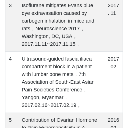
3
Isoflurane mitigates Evans blue
2017
dye extravasation caused by
. 11
carbogen inhalation in mice and
rats，Neuroscience 2017，
Washington, DC, USA，
2017.11.11~2017.11.15，
4
Ultrasound-guided fascia iliaca
2017
compartment block in a patient
. 02
with lumbar bone mets，7th
Association of South-East Asian
Pain Societies Conference，
Yangon, Myanmar，
2017.02.16~2017.02.19，
5
Contribution of Ovarian Hormone
2016
to Pain Hypersensitivity in A
. 09