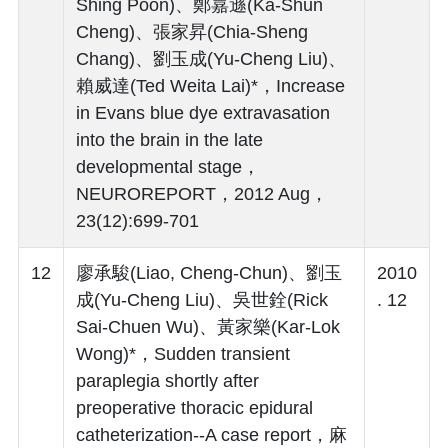
Shing Poon)、鄭嘉遜(Ka-Shun
Cheng)、張家昇(Chia-Sheng
Chang)、劉玉成(Yu-Cheng Liu)、
賴威達(Ted Weita Lai)*，Increase
in Evans blue dye extravasation
into the brain in the late
developmental stage，
NEUROREPORT，2012 Aug，
23(12):699-701
12
廖承駿(Liao, Cheng-Chun)、劉玉
2010
成(Yu-Cheng Liu)、吳世銓(Rick
. 12
Sai-Chuen Wu)、黃家樂(Kar-Lok
Wong)*，Sudden transient
paraplegia shortly after
preoperative thoracic epidural
catheterization--A case report，麻