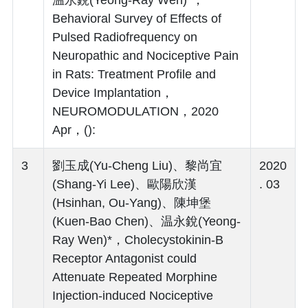
Behavioral Survey of Effects of
Pulsed Radiofrequency on
Neuropathic and Nociceptive Pain
in Rats: Treatment Profile and
Device Implantation，
NEUROMODULATION，2020
Apr，():
3
劉玉成(Yu-Cheng Liu)、黎尚宜
2020
(Shang-Yi Lee)、歐陽欣漢
. 03
(Hsinhan, Ou-Yang)、陳坤堡
(Kuen-Bao Chen)、温永銳(Yeong-
Ray Wen)*，Cholecystokinin-B
Receptor Antagonist could
Attenuate Repeated Morphine
Injection-induced Nociceptive