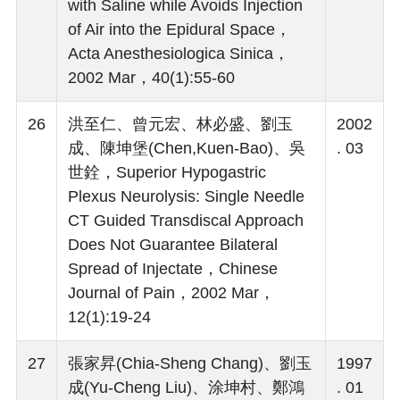
with Saline while Avoids Injection
of Air into the Epidural Space，
Acta Anesthesiologica Sinica，
2002 Mar，40(1):55-60
26
洪至仁、曾元宏、林必盛、劉玉
2002
成、陳坤堡(Chen,Kuen-Bao)、吳
. 03
世銓，Superior Hypogastric
Plexus Neurolysis: Single Needle
CT Guided Transdiscal Approach
Does Not Guarantee Bilateral
Spread of Injectate，Chinese
Journal of Pain，2002 Mar，
12(1):19-24
27
張家昇(Chia-Sheng Chang)、劉玉
1997
成(Yu-Cheng Liu)、涂坤村、鄭鴻
. 01