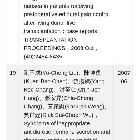
nausea in patients receiving
postoperative edidural pain control
after living donor liver
transplantation：case reports，
TRANSPLANTATION
PROCEEDINGS，2008 Oct，
(40):2484-8435
19
劉玉成(Yu-Cheng Liu)、陳坤堡
2007
(Kuen-Bao Chen)、曾揚旗(Yang-
. 06
Kee Chang)、洪至仁(Chih-Jen
Hung)、張家昇(Chia-Sheng
Chang)、黃家樂(Kar-Lok Wong)、
吳世銓(Rick Sai-Chuen Wu)，
Syndrome of inappropriate
antidiuretic hormone secretion and