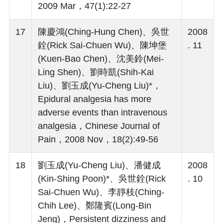
2009 Mar，47(1):22-27
17
陳慶鴻(Ching-Hung Chen)、吳世
2008
銓(Rick Sai-Chuen Wu)、陳坤堡
. 11
(Kuen-Bao Chen)、沈美鈴(Mei-
Ling Shen)、劉時凱(Shih-Kai
Liu)、劉玉成(Yu-Cheng Liu)*，
Epidural analgesia has more
adverse events than intravenous
analgesia，Chinese Journal of
Pain，2008 Nov，18(2):49-56
18
劉玉成(Yu-Cheng Liu)、潘健成
2008
(Kin-Shing Poon)*、吳世銓(Rick
. 10
Sai-Chuen Wu)、李靜枝(Ching-
Chih Lee)、鄭隆賓(Long-Bin
Jeng)，Persistent dizziness and