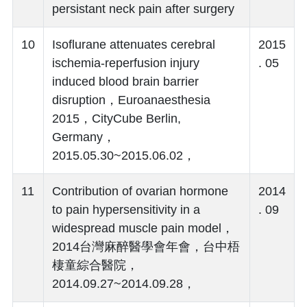
persistant neck pain after surgery
10
Isoflurane attenuates cerebral
2015
ischemia-reperfusion injury
. 05
induced blood brain barrier
disruption，Euroanaesthesia
2015，CityCube Berlin,
Germany，
2015.05.30~2015.06.02，
11
Contribution of ovarian hormone
2014
to pain hypersensitivity in a
. 09
widespread muscle pain model，
2014台灣麻醉醫學會年會，台中梧
棲童綜合醫院，
2014.09.27~2014.09.28，