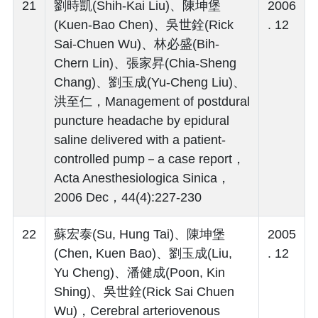
21
劉時凱(Shih-Kai Liu)、陳坤堡
2006
(Kuen-Bao Chen)、吳世銓(Rick
. 12
Sai-Chuen Wu)、林必盛(Bih-
Chern Lin)、張家昇(Chia-Sheng
Chang)、劉玉成(Yu-Cheng Liu)、
洪至仁，Management of postdural
puncture headache by epidural
saline delivered with a patient-
controlled pump－a case report，
Acta Anesthesiologica Sinica，
2006 Dec，44(4):227-230
22
蘇宏泰(Su, Hung Tai)、陳坤堡
2005
(Chen, Kuen Bao)、劉玉成(Liu,
. 12
Yu Cheng)、潘健成(Poon, Kin
Shing)、吳世銓(Rick Sai Chuen
Wu)，Cerebral arteriovenous