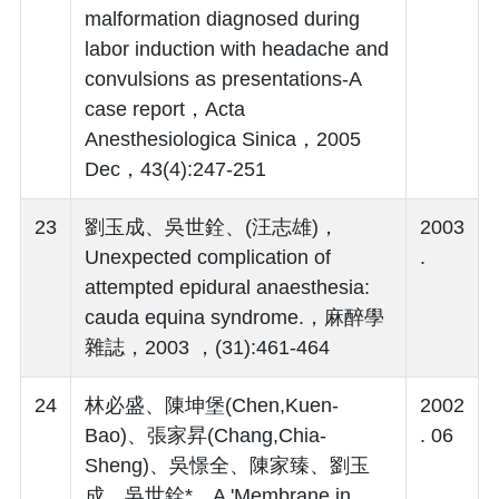
malformation diagnosed during
labor induction with headache and
convulsions as presentations-A
case report，Acta
Anesthesiologica Sinica，2005
Dec，43(4):247-251
23
劉玉成、吳世銓、(汪志雄)，
2003
Unexpected complication of
.
attempted epidural anaesthesia:
cauda equina syndrome.，麻醉學
雜誌，2003 ，(31):461-464
24
林必盛、陳坤堡(Chen,Kuen-
2002
Bao)、張家昇(Chang,Chia-
. 06
Sheng)、吳憬全、陳家臻、劉玉
成、吳世銓*，A 'Membrane in