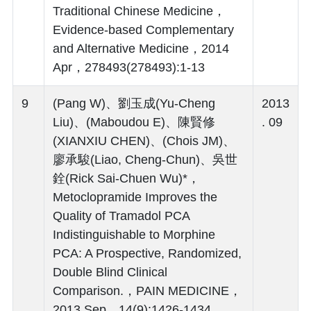
Traditional Chinese Medicine，
Evidence-based Complementary
and Alternative Medicine，2014
Apr，278493(278493):1-13
9
(Pang W)、劉玉成(Yu-Cheng
2013
Liu)、(Maboudou E)、陳賢修
. 09
(XIANXIU CHEN)、(Chois JM)、
廖承駿(Liao, Cheng-Chun)、吳世
銓(Rick Sai-Chuen Wu)*，
Metoclopramide Improves the
Quality of Tramadol PCA
Indistinguishable to Morphine
PCA: A Prospective, Randomized,
Double Blind Clinical
Comparison.，PAIN MEDICINE，
2013 Sep，14(9):1426-1434