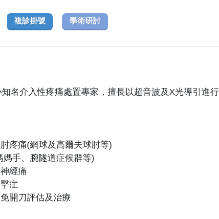
複診掛號
學術研討
心知名介入性疼痛處置專家，擅長以超音波及X光導引進
手肘疼痛(網球及高爾夫球肘等)
(媽媽手、腕隧道症候群等)
後神經痛
夾擊症
之免開刀評估及治療