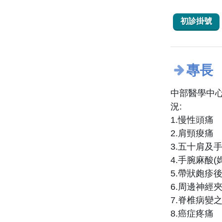
初診掛號
專長
中部醫學中
況:
1.慢性頭痛
2.肩頸痠痛
3.五十肩及
4.手腕麻酸
5.帶狀皰疹
6.周邊神經
7.脊椎病變
8.癌症疼痛