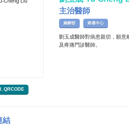
主治醫師
麻醉部
疼痛中心
劉玉成醫師對病患親切，願意
及疼痛門診醫師。
R. QRCODE
連結