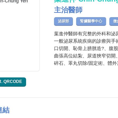
主治醫師
泌尿部
腎臟醫學中心
微
葉進仲醫師有完整的外科和泌
一般泌尿系統疾病的診療與手
口切開、恥骨上膀胱造?、腹
曲張高位結紮、尿道狹窄切開
碎石、睪丸切除/固定術、體外
R. QRCODE
連結