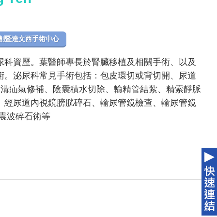
創暨達文西手術中心
尿科資歷。葉醫師專長於腎臟移植及相關手術、以及
術。泌尿科常見手術包括：包皮環切或背切開、尿道
股溝疝氣修補、陰囊積水切除、輸精管結紮、精索靜脈
、經尿道內視鏡膀胱碎石、輸尿管鏡檢查、輸尿管鏡
震波碎石術等