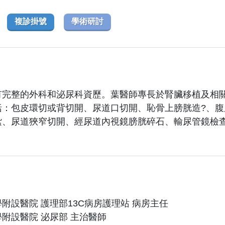
複診掛號
學術研討
有完整的外科和泌尿科資歷。葉醫師專長於腎臟移植及相
括：包皮環切或背切開、尿道口切開、恥骨上膀胱造?、
紮、尿道狹窄切開、經尿道內視鏡膀胱碎石、輸尿管鏡檢查
附設醫院 護理部13C病房護理站 病房主任
附設醫院 泌尿部 主治醫師