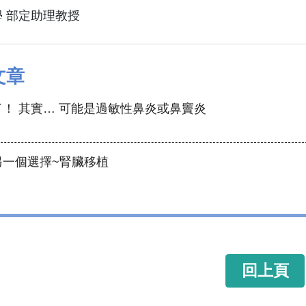
 部定助理教授
文章
！ 其實… 可能是過敏性鼻炎或鼻竇炎
另一個選擇~腎臟移植
回上頁