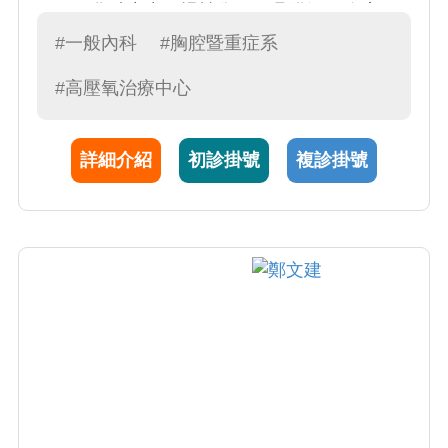
（一氧化碳中毒、慢性傷口）具備深厚臨床經
驗。現任一般內科主任暨內科部 PGY 教學推動
#一般內科
#胸腔暨重症系
人，李醫師致力將最前沿之實證醫學導入常規
#高壓氧治療中心
實務；其臨床解說耐心詳盡且深具同理心，備
受病患與家屬信賴。於醫學教育與臨床服務領
域皆貢獻卓著，多次榮獲院級「傑出教學主治
詳細介紹
初診掛號
複診掛號
醫師」與「優良主治醫師」殊榮，目前正持續
引領科部優化醫療品質，致力建構優質的一般
醫學訓練環境，為培育新世代醫師貢獻心力。