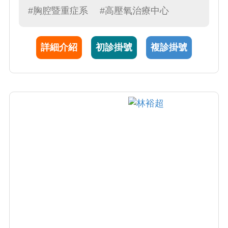
補充，以減輕病人因治療而產生的副作用、提
#胸腔暨重症系
#高壓氧治療中心
高身體機能，協助抗癌藥物達到最大療效。本
院高壓氧治療中心，對一氧化碳中毒、致命性
詳細介紹
初診掛號
複診掛號
氣體栓塞等均能入艙治療急救，為有特色之重
症照護單位。