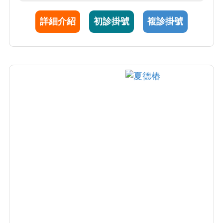
部病灶診斷亦是其專長的項目。目前亦兼任高
詳細介紹
初診掛號
複診掛號
壓氧治療中心主任。