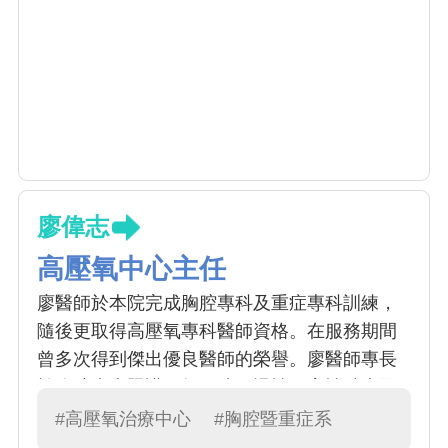
廖偉志
高壓氧中心主任
廖醫師於本院完成胸腔專科及重症專科訓練，
隨後更取得高壓氧專科醫師資格。在服務期間
曾多次得到傑出優良醫師的榮譽。廖醫師專長
於胸腔疾病照護，如氣喘、慢性阻塞性肺病及
肺部感染症。並不斷提升自己，以提供病患能
#高壓氧治療中心
#胸腔暨重症系
有最新的治療。使用支氣管鏡及超音波針對肺