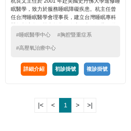
杭良文主任於 2001 年赴美國史丹佛大學進修睡
眠醫學，致力於服務睡眠障礙疾患。杭主任曾
任台灣睡眠醫學會理事長，建立台灣睡眠專科
醫師制度化。熱中教學及臨床研究，涵蓋氣道
疾病致病機轉及治療策略，也擔任許多呼吸道
#睡眠醫學中心
#胸腔暨重症系
擴張劑及抗發炎藥物之臨床試驗主持人。
#高壓氧治療中心
詳細介紹
初診掛號
複診掛號
|<
<
1
>
>|