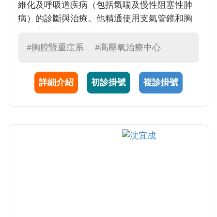
維化及呼吸道疾病（包括氣喘及慢性阻塞性肺
病）的診斷與治療。他精通使用支氣管鏡和胸
部超音波技術，能夠為病患及時準確地診斷肺
部疾病，並對病患展現出親切的關懷。鄭醫師
#胸腔暨重症系
#高壓氧治療中心
在中興大學生命科學院轉譯學程中取得了博士
學位，對於將基礎研究與臨床實踐結合的研究
詳細介紹
初診掛號
複診掛號
充滿熱情，期望其研究成果能夠實際幫助病
人。