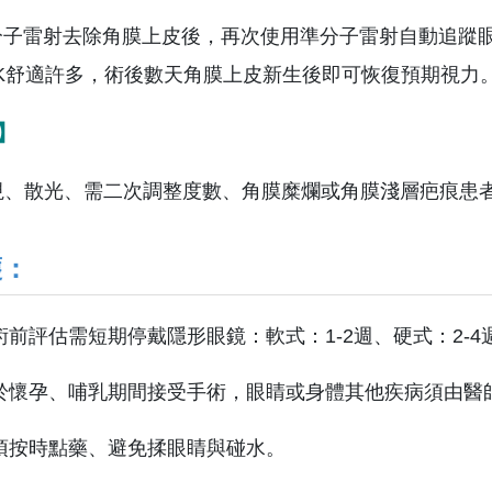
雷射去除角膜上皮後，再次使用準分子雷射自動追蹤眼
RK舒適許多，術後數天角膜上皮新生後即可恢復預期視力
】
視、散光、需二次調整度數、角膜糜爛或角膜淺層疤痕患
護：
術前評估需短期停戴隱形眼鏡：軟式：1-2週、硬式：2-4
於懷孕、哺乳期間接受手術，眼睛或身體其他疾病須由醫
須按時點藥、避免揉眼睛與碰水。