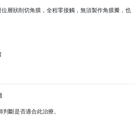
位層狀削切角膜，全程零接觸，無須製作角膜瓣，也
。
者
週
師判斷是否適合此治療。