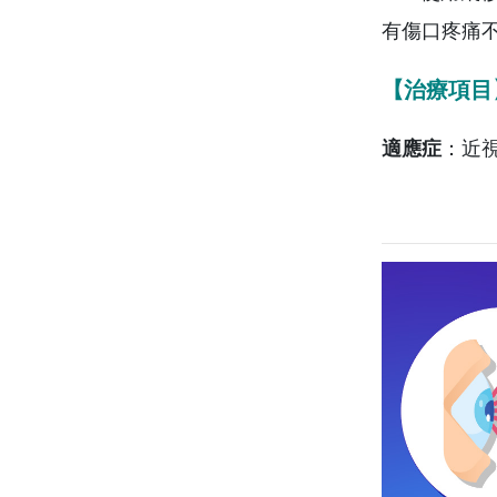
有傷口疼痛
【治療項目
適應症
：近