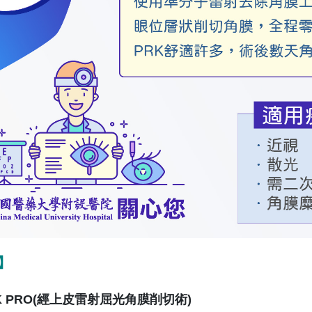
】
-PRK PRO(經上皮雷射屈光角膜削切術)