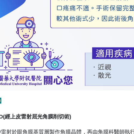
】
 PRO(經上皮雷射屈光角膜削切術)
射於眼角膜基質層製作角膜晶體，再由角膜科醫師執行