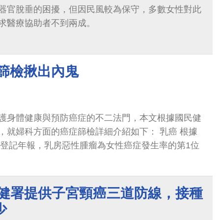
腔器官脫垂的困擾，但因民風較為保守，多數女性對此
求醫療協助者不到兩成。
 篩檢揪出內鬼
護身體健康與預防癌症的不二法門，本文根據國民健
，就婦科方面的癌症篩檢詳細介紹如下： 乳癌 根據
癌症登記年報，乳房惡性腫瘤為女性癌症發生率的第1位
國健署提供子宮頸癌三道防線，接種
少