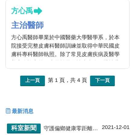
方心禹
主治醫師
方心禹醫師畢業於中國醫藥大學醫學系，於本
院接受完整皮膚科醫師訓練並取得中華民國皮
膚科專科醫師執照。除了常見皮膚疾病及醫學
美容咨詢之外，專長於異位性皮膚炎、慢性蕁
麻疹及乾癬治療，包含傳統藥物、照光及生物
製劑治療。亦特別專精於化療及標靶藥物治療
第 1 頁，共 4 頁
上一頁
下一頁
相關皮膚副作用之處理。
最新消息
2021-12-01
科室新聞
守護偏鄉健康零距離，遠距醫療智慧創新