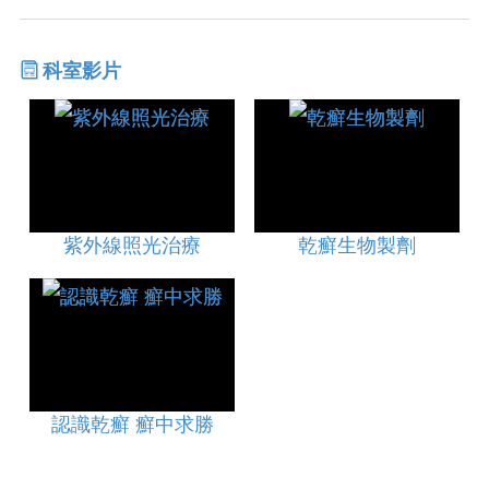
科室影片
紫外線照光治療
乾癬生物製劑
認識乾癬 癬中求勝