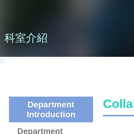
科室介紹
:::
Coll
Department
Introduction
Department