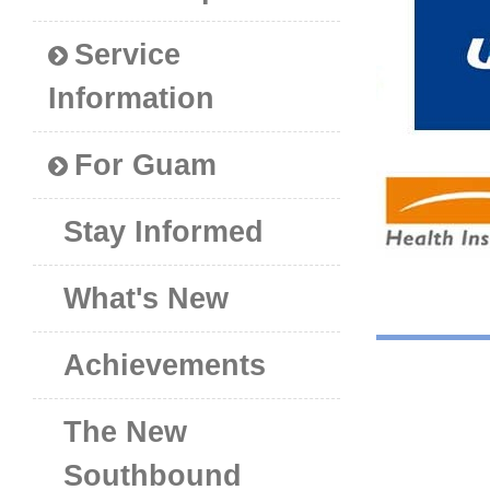
Service
Information
For Guam
Stay Informed
What's New
Achievements
The New
Southbound