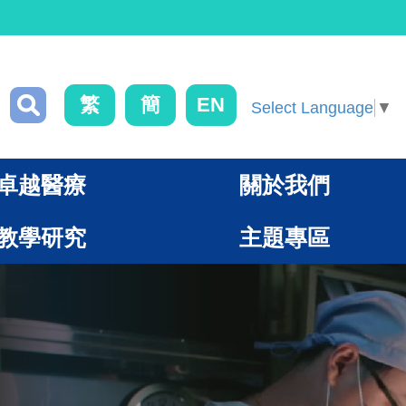
繁
簡
EN
Select Language
▼
卓越醫療
關於我們
教學研究
主題專區