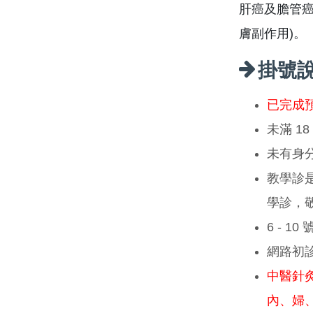
肝癌及膽管癌
膚副作用)。
掛號
已完成
未滿 1
未有身
教學診
學診，
6 - 1
網路初
中醫針
內、婦