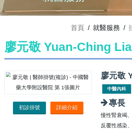
首頁
/
就醫服務
/
廖元敬 Yuan-Ching L
廖元敬 Y
中醫內科
專長
初診掛號
詳細介紹
慢性腎衰竭
反覆性感染