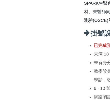
SPARK生
材。朱醫師
測驗(OSC
掛號
已完成
未滿 1
未有身
教學診
學診，
6 - 1
網路初