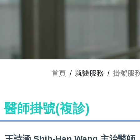
首頁
/
就醫服務
/
掛號服
ng 醫師掛號(複診)
王詩涵 Shih-Han Wang 主治醫師