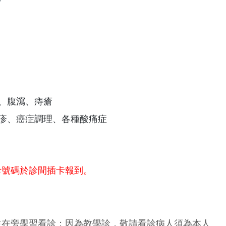
祕、腹瀉、痔瘡
濕疹、癌症調理、各種酸痛症
診號碼於診間插卡報到。
生在旁學習看診；因為教學診，敬請看診病人須為本人