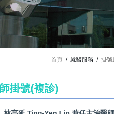
首頁
/
就醫服務
/
掛號
 醫師掛號(複診)
林亭延 Ting-Yen Lin 兼任主治醫