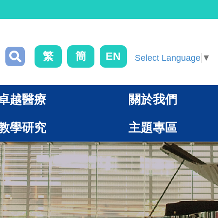
繁
簡
EN
Select Language
▼
卓越醫療
關於我們
教學研究
主題專區