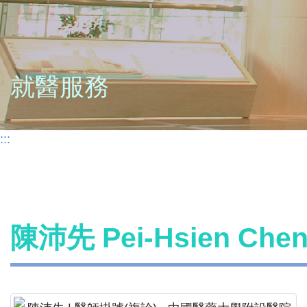
就醫服務
:::
陳沛先 Pei-Hsien Ch