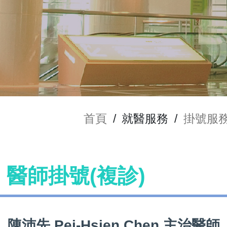
首頁
/
就醫服務
/
掛號服
en 醫師掛號(複診)
陳沛先 Pei-Hsien Chen 主治醫師