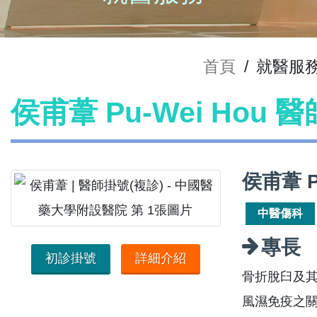
首頁
/
就醫服
侯甫葦 Pu-Wei Hou 
侯甫葦 P
中醫傷科
專長
初診掛號
詳細介紹
骨折脫臼及
風濕免疫之