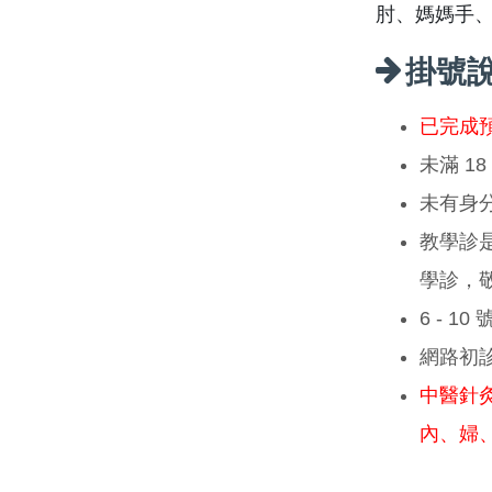
肘、媽媽手
掛號
已完成
未滿 1
未有身
教學診
學診，
6 - 1
網路初
中醫針
內、婦