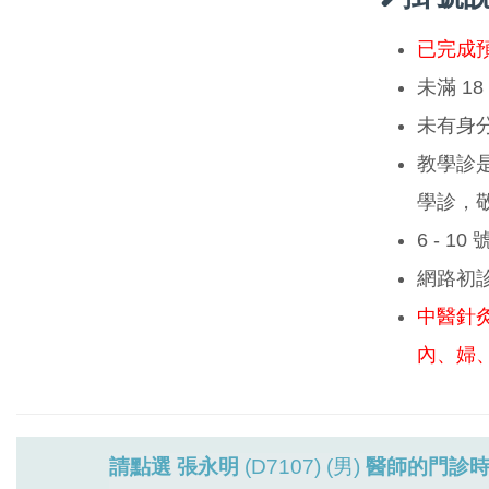
已完成
未滿 1
未有身
教學診
學診，
6 - 1
網路初
中醫針
內、婦