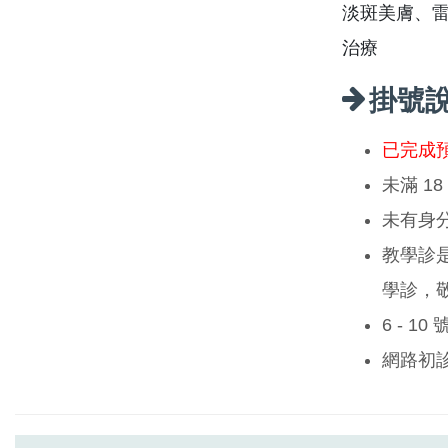
淡斑美膚、
治療
掛號
已完成
未滿 1
未有身
教學診
學診，
6 - 1
網路初