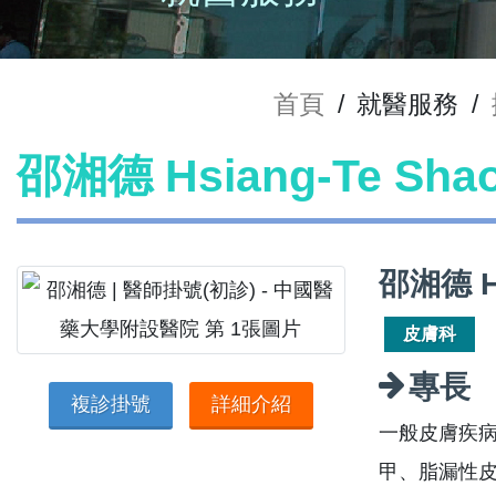
首頁
/
就醫服務
/
邵湘德 Hsiang-Te Sh
邵湘德 H
皮膚科
專長
複診掛號
詳細介紹
一般皮膚疾病
甲、脂漏性