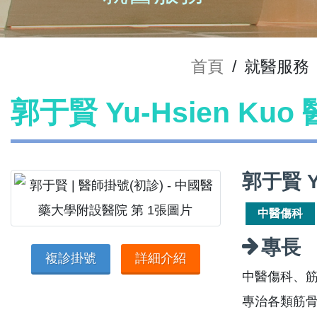
首頁
/
就醫服務
郭于賢 Yu-Hsien Ku
郭于賢 Y
中醫傷科
專長
複診掛號
詳細介紹
中醫傷科、
專治各類筋