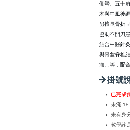
側彎、五十
木與中風後
另擅長骨折
協助不開刀
結合中醫針
與骨盆脊椎結
痛…等，配
掛號
已完成
未滿 1
未有身
教學診