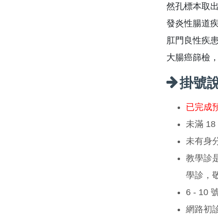
然孔標本取出
發炎性腸道疾
肛門良性疾患
大腸癌篩檢，
掛號
已完成
未滿 1
未有身
教學診
學診，
6 - 1
網路初