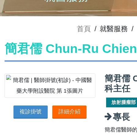
首頁
/
就醫服務
/
簡君儒 Chun-Ru Chi
簡君儒 C
科主任
放射腫瘤部
複診掛號
詳細介紹
專長
簡君儒醫師