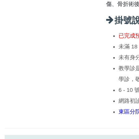
傷、骨折術
掛號
已完成
未滿 1
未有身
教學診
學診，
6 - 1
網路初
東區分