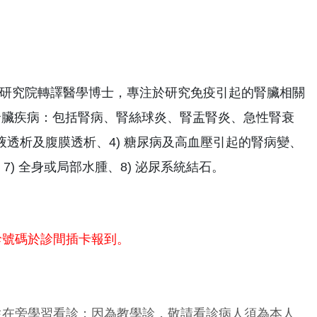
研究院轉譯醫學博士，專注於研究免疫引起的腎臟相關
性腎臟疾病：包括腎病、腎絲球炎、腎盂腎炎、急性腎衰
血液透析及腹膜透析、4) 糖尿病及高血壓引起的腎病變、
7) 全身或局部水腫、8) 泌尿系統結石。
診號碼於診間插卡報到。
生在旁學習看診；因為教學診，敬請看診病人須為本人