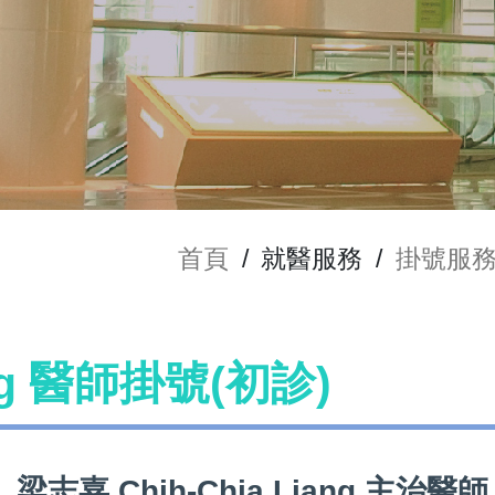
首頁
/
就醫服務
/
掛號服
ang 醫師掛號(初診)
梁志嘉 Chih-Chia Liang 主治醫師