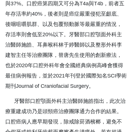
與37%。口腔癌第四期又可分為T4a與T4b，前者五
年存活率約40%，後者則是癌症嚴重侵犯至顱底、
後咽咀嚼肌群、以及包覆頸動脈等最嚴重的情況，
存活率則會低至20%以下。牙醫部口腔顎面外科主
治醫師施皓、耳鼻喉科林于婷醫師以及整形外科李
建智主任等治療團隊，替唐先生使用的創新療法，
也於2020年口腔外科年會全國經典病例高峰會獲得
最佳病例報告，並於2021年刊登於國際知名SCI學術
期刊Journal of Craniofacial Surgery。
牙醫部口腔顎面外科主治醫師施皓指出，此次治
療重建成功乃是頭頸癌治療團隊通力合作的結果。
口腔癌病人應早期發現，除戒除菸酒檳榔，避免不
合假牙或銳利牙齒截面摩擦產生潰瘍外，若有超過