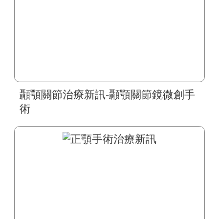
顳顎關節治療新訊-顳顎關節鏡微創手
術