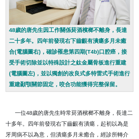
48歲的唐先生因工作關係菸酒檳榔不離身，長達
二十多年。四年前發現右下齒齦有潰瘍多月未癒
合(電腦圖右)，確診罹患第四期(T4b)口腔癌，接
受手術切除並以特殊設計之鈦金屬骨板進行重建
(電腦圖左)，並以獨創的改良式多特雷式手術進行
重建顳顎關節固定，咬合功能獲得完整保留。
一位48歲的唐先生時常菸酒檳榔不離身，長達二
十多年。四年前發現右下齒齦有潰瘍，起初以為是
牙周病不以為意，但潰瘍多月未癒合，經診所轉介