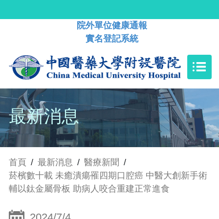
院外單位健康通報
實名登記系統
最新消息
首頁
/
最新消息
/
醫療新聞
/
菸檳數十載 未癒潰瘍罹四期口腔癌 中醫大創新手術
輔以鈦金屬骨板 助病人咬合重建正常進食
2024/7/4