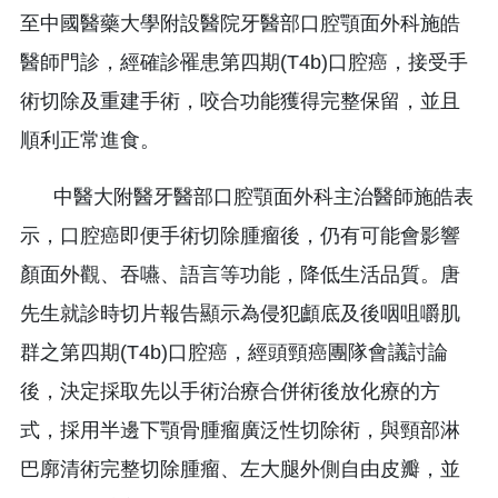
至中國醫藥大學附設醫院牙醫部口腔顎面外科施皓
醫師門診，經確診罹患第四期(T4b)口腔癌，接受手
術切除及重建手術，咬合功能獲得完整保留，並且
順利正常進食。
中醫大附醫牙醫部口腔顎面外科主治醫師施皓表
示，口腔癌即便手術切除腫瘤後，仍有可能會影響
顏面外觀、吞嚥、語言等功能，降低生活品質。唐
先生就診時切片報告顯示為侵犯顱底及後咽咀嚼肌
群之第四期(T4b)口腔癌，經頭頸癌團隊會議討論
後，決定採取先以手術治療合併術後放化療的方
式，採用半邊下顎骨腫瘤廣泛性切除術，與頸部淋
巴廓清術完整切除腫瘤、左大腿外側自由皮瓣，並