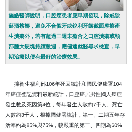
施皓醫師說明，口腔癌患者應早期發現，除戒除
菸酒檳榔，避免不合假牙或銳利牙齒截面摩擦產
生潰瘍外，若有超過三週未癒合之口腔潰瘍或頸
部腫大硬塊持續數週，應儘速就醫尋求檢查，早
期治療以便有最好的治療效果。
據衛生福利部106年死因統計和國民健康署104
年癌症登記資料最新統計，口腔癌居男性國人癌症
發生數及死因第4位，每年發生人數約7千人、死亡
人數約3千人，根據國健署統計，第一、二期五年存
活率約為85%與75%，較嚴重的第三、四期為60%