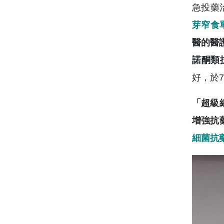
急投藥
芽窄食單
醫的醫
諾酮類抗
好，於
「超級
增強抗
細菌抗