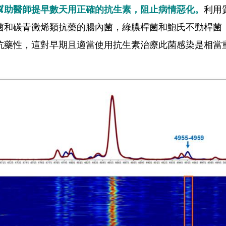
幫助醫師提早數天用正確的抗生素，阻止病情惡化。
利用
菌和碳青黴烯類抗藥的腸內菌，綠膿桿菌和鮑氏不動桿菌
抗藥性，這對早期且適當使用抗生素治療此菌感染是相當