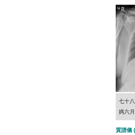
七
十八
媽六月
質譜儀