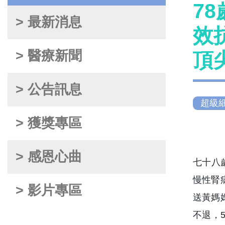
7
> 最新消息
效
> 醫療新聞
頂尖
> 公告訊息
超級
> 獲獎專區
> 感恩心曲
七十八
慢性腎
> 影片專區
送黃媽
不退，