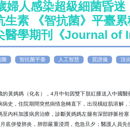
8歲婦人感染超級細菌昏迷 
抗生素 《智抗菌》平臺累
醫學期刊《Journal of In
細菌
智抗菌平臺
人工智慧
質譜儀
頂
歲的黃媽媽（化名），4月中旬因雙下肢紅腫送入中國醫
病病史，住院期間突然病情急轉直下，出現橫紋肌溶解，
媽至內科加護病房治療，診斷黃媽媽左腿有深部靜脈栓塞
5月底併發肺炎，肺部嚴重浸潤，危急旦夕；醫護人員先使用抗