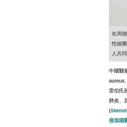
在周德
性細菌
人共同
中國醫
aure
雷伯氏肺炎
肺炎、
(Ste
倍加困