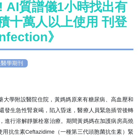
! AI質譜儀1小時找出有
積十萬人以上使用 刊登
fection》
尖醫學期刊
藥大學附設醫院住院，黃媽媽原來有糖尿病、高血壓和
還發生急性腎衰竭，陷入昏迷，醫療人員緊急插管後轉
，進行溶解靜脈栓塞治療。期間黃媽媽在加護病房高燒
生素Ceftazidime（一種第三代頭胞菌抗生素）緊