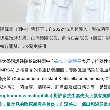
陽院長
（圖中）
帶領下，自2022年2月起導入「智抗
快速預測系統」由周德陽院長、薛博仁副院長（圖左）
執行開發。 /公關室提供
藥大學附設醫院檢驗醫學中心
薛博仁副院長
表示，抗藥性金黃色葡萄
us, MRSA) 是很常見的多重抗藥細菌，導致嚴重感染
菌 (Carbapenem-resistant Klebsiella pne
尿道感染、菌血症、腦膜炎、肝膿瘍及傷口感染等，是醫
notrophomonas maltophilia) 對許多抗生
難，最常見的臨床徵候是肺炎，血流感染、傷口和泌尿道