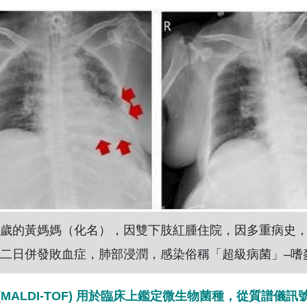
歲的黃媽媽（化名），因雙下肢紅腫住院，因多重病史
二日併發敗血症，肺部浸潤，感染俗稱「超級病菌」–嗜麥
 (MALDI-TOF) 用於臨床上鑑定微生物菌種，從質