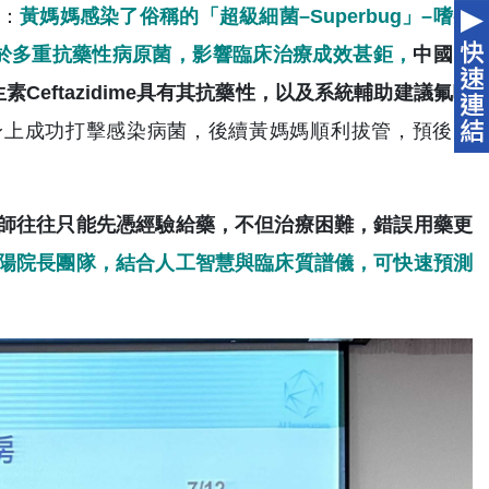
：
黃媽媽感染了俗稱的「超級細菌–Superbug」–嗜麥
），該細菌屬於多重抗藥性病原菌，影響臨床治療成效甚鉅，
中國附
eftazidime具有其抗藥性，以及系統輔助建議氟喹
身上成功打擊感染病菌，後續黃媽媽順利拔管，預後良
師往往只能先憑經驗給藥，不但治療困難，錯誤用藥更
陽院長團隊，結合人工智慧與臨床質譜儀，可快速預測