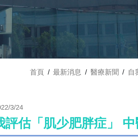
首頁
/
最新消息
/
醫療新聞
/
自
022/3/24
我評估「肌少肥胖症」 