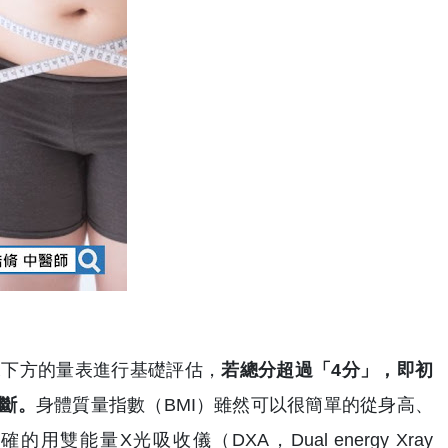
據下方的量表進行基礎評估，
若總分超過「4分」，即初
斷。
身體質量指數（BMI）雖然可以很簡單的從身高、
量X光吸收儀（DXA，Dual energy Xray