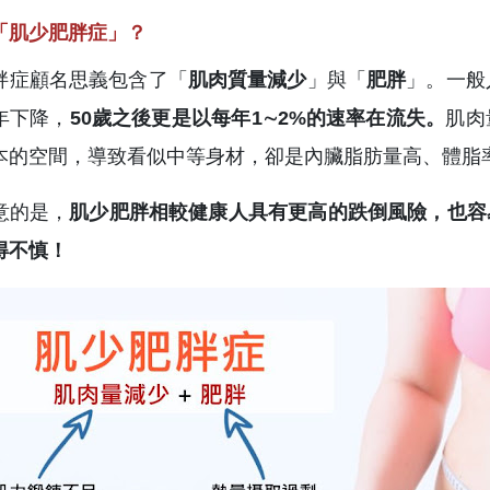
「肌少肥胖症」？
胖症顧名思義包含了「
肌肉質量減少
」與「
肥胖
」。一般
年下降，
50歲之後更是以每年1∼2%的速率在流失。
肌肉
本的空間，導致看似中等身材，卻是內臟脂肪量高、體脂
意的是，
肌少肥胖相較健康人具有更高的跌倒風險，也容
得不慎！