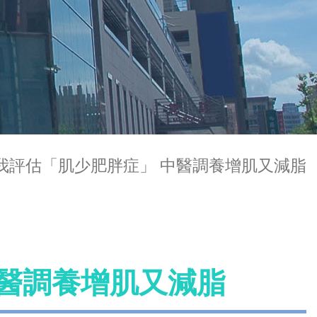
我評估「肌少肥胖症」 中醫調養增肌又減脂
中醫調養增肌又減脂