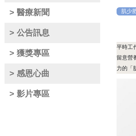
> 醫療新聞
肌少
> 公告訊息
平時工
> 獲獎專區
留意營
力的「
> 感恩心曲
> 影片專區