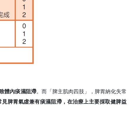
致體內痰濕阻滯
。而「脾主肌肉四肢」，脾胃納化失常
常見脾胃氣虛兼有痰濕阻滯，在治療上主要採取健脾益