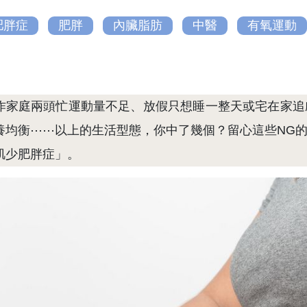
肥胖症
肥胖
內臟脂肪
中醫
有氧運動
作家庭兩頭忙運動量不足、放假只想睡一整天或宅在家追
養均衡⋯⋯以上的生活型態，你中了幾個？留心這些NG
肌少肥胖症」。