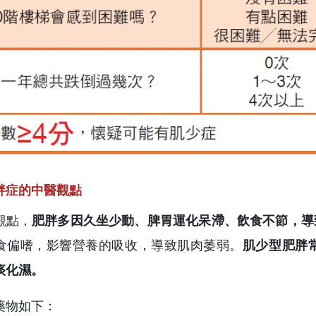
胖症的中醫觀點
觀點，
肥胖多因久坐少動、脾胃運化呆滯、飲食不節，導
食偏嗜，影響營養的吸收，導致肌肉萎弱。
肌少型肥胖
痰化濕。
藥物如下：