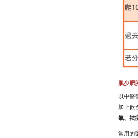
肌少肥
以中醫
加上飲
氣、祛
常用的