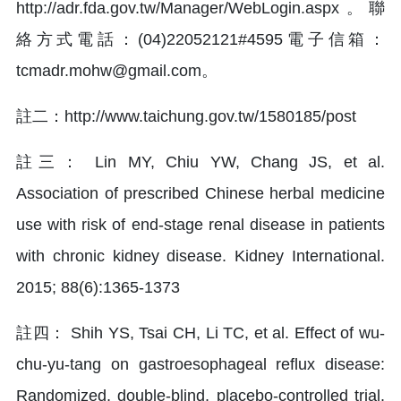
http://adr.fda.gov.tw/Manager/WebLogin.aspx。聯
絡方式電話：(04)22052121#4595電子信箱：
tcmadr.mohw@gmail.com。
註二：http://www.taichung.gov.tw/1580185/post
註三： Lin MY, Chiu YW, Chang JS, et al.
Association of prescribed Chinese herbal medicine
use with risk of end-stage renal disease in patients
with chronic kidney disease. Kidney International.
2015; 88(6):1365-1373
註四： Shih YS, Tsai CH, Li TC, et al. Effect of wu-
chu-yu-tang on gastroesophageal reflux disease:
Randomized, double-blind, placebo-controlled trial.