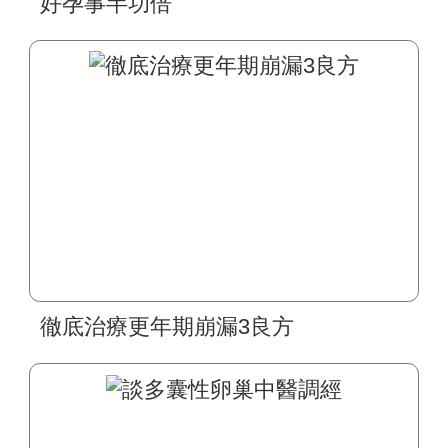
好孕事半功倍
徹底治療更年期崩漏3良方