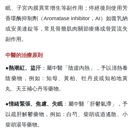
眠、子宮內膜異常增生等副作用；停經後則使用芳
香環酶抑制劑（Aromatase inhibitor，AI）如復乳納
或安美達錠等，常見骨骼肌肉關節痠痛或骨質流失
副作用。
中醫的治療原則
●
熱潮紅、盜汗
：屬中醫「陰虛內熱」，予以清熱養
陰藥物，例如：知母、黃柏、牡丹皮或知柏地黃
丸、天王補心丹等藥物。
●
情緒緊張、焦慮、失眠
：屬中醫「肝鬱氣滯」，予
以疏肝解鬱藥物，例如：白芍、柴胡或逍遙散、小
柴胡湯等藥物。