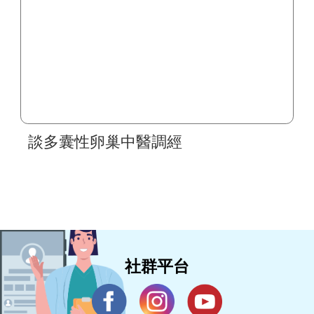
談多囊性卵巢中醫調經
社群平台