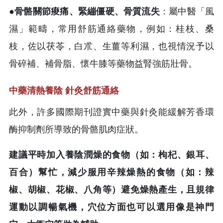
●
骨骼關節痠痛、緊繃僵硬、骨質流失
：屬中醫「風
濕」範疇，常用舒筋通絡藥物，例如：桂枝、桑
枝，佐以茯苓，白朮、生薑等利濕，也視情況予以
骨碎補、補骨脂、懷牛膝等藥物益腎強筋壯骨。
中藥清熱養陰 針灸舒筋通絡
此外，許多國際期刊證實中藥與針灸能緩解芳香環
酶抑制劑所導致的骨骼肌肉症狀。
建議平時加入養陰潤燥的食物（如：枸杞、銀耳、
百合）幫忙，減少服用辛辣燥熱的食物（如：辣
椒、胡椒、花椒、八角等）避免燥熱產生，且規律
運動以調暢氣機，穴位方面也可以選用像是神門