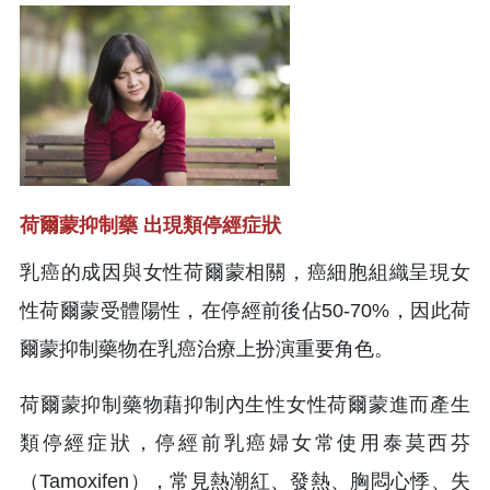
荷爾蒙抑制藥 出現類停經症狀
乳癌的成因與女性荷爾蒙相關，癌細胞組織呈現女
性荷爾蒙受體陽性，在停經前後佔50-70%，因此荷
爾蒙抑制藥物在乳癌治療上扮演重要角色。
荷爾蒙抑制藥物藉抑制內生性女性荷爾蒙進而產生
類停經症狀，停經前乳癌婦女常使用泰莫西芬
（Tamoxifen），常見熱潮紅、發熱、胸悶心悸、失