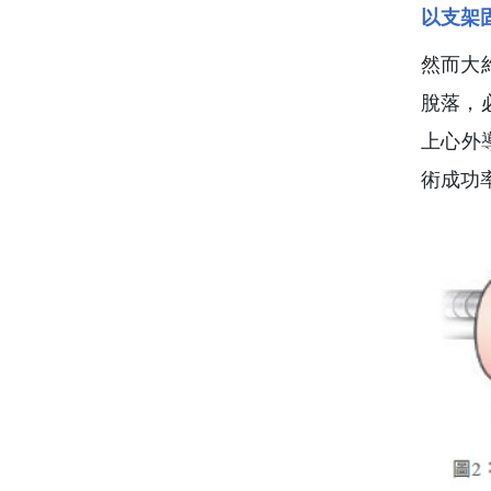
以支架
然而大
脫落，
上心外
術成功