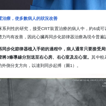
裝置治療，使多數病人的狀況改善
床系列性的研究，接受CRT裝置治療的病人中，約6成
體力均有改善，因此心臟再同步化節律器治療為現今普遍
再同步化節律器植入手術的過程中，病人通常只要接受局
管將3條導線分別送至右心房、右心室及左心室。
其中較
的外側分支方向，以達到同步起搏（圖1）。