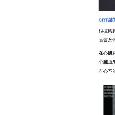
CRT
根據臨
品質及
在心臟
心臟血
左心室