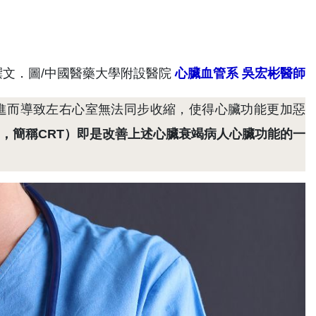
撰文．圖/中國醫藥大學附設醫院
心臟血管系
吳宏彬醫師
，進而導致左右心室無法同步收縮，使得心臟功能更加惡
 therapy，簡稱CRT）即是改善上述心臟衰竭病人心臟功能的一