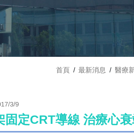
首頁
/
最新消息
/
醫療
017/3/9
架固定CRT導線 治療心