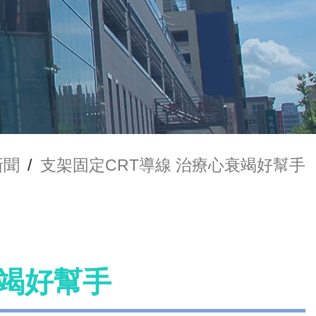
新聞
/
支架固定CRT導線 治療心衰竭好幫手
衰竭好幫手