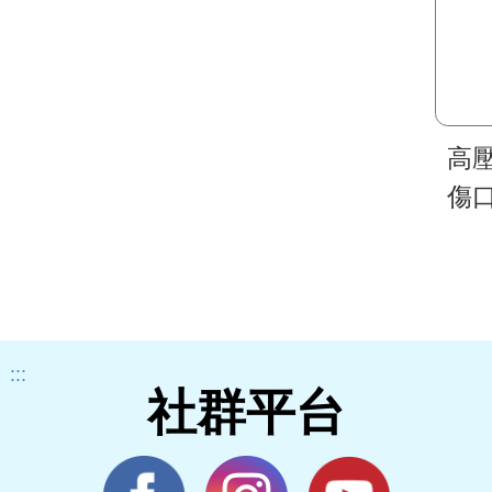
高
傷
:::
社群平台