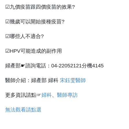
☑九價疫苗跟四價疫苗的效果?
☑幾歲可以開始接種疫苗?
☑哪些人不適合?
☑HPV可能造成的副作用
婦產部☛諮詢電話：04-22052121分機4145
醫師介紹：婦產部 婦科
宋鈺雯醫師
更多資訊請點☞
婦科
、
醫師專訪
無法觀看請點選