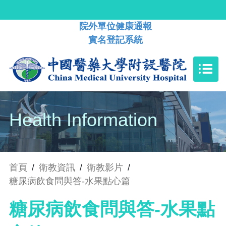
院外單位健康通報
實名登記系統
Health Information
首頁
/
衛教資訊
/
衛教影片
/
糖尿病飲食問與答-水果點心篇
糖尿病飲食問與答-水果點