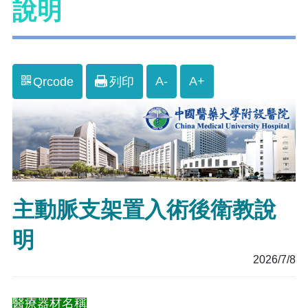
說明
A-
A+
Qrcode
列印
主動脈支架置入術後衛教說
明
2026/7/8
醫療器材名稱