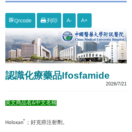
A-
A+
Qrcode
列印
認識化療藥品Ifosfamide
2026/7/21
英文商品名&中文名稱
®
Holoxan
；好克癌注射劑。