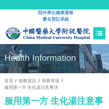
院外單位健康通報
實名登記系統
Health Information
首頁
/
衛教資訊
/
衛教單張
/
服用第一方 生化湯注意事項
服用第一方 生化湯注意事