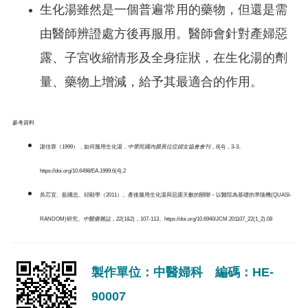
生化湯雖然是一個普遍常用的藥物，但還是需
由醫師辨證處方後再服用。醫師會針對產婦惡
露、子宮收縮情形及全身症狀，在生化湯的劑
量、藥物上增減，給予其最適合的作用。
參考資料
謝佳蓉（1999）．如何服用生化湯．
中華民國內膜異位症婦女協會會刊，
6
(4)，3-3。
https://doi.org/10.6498/EA.1999.6(4).2
吳芯宜、藍國忠、邱顯學（2011）。產後服用生化湯與惡露天數的關聯－以醫院為基礎的準隨機(QUASI-
RANDOM)研究。
中醫藥雜誌，
22
(1&2)，107-113。https://doi.org/10.6940/JCM.201107_22(1_2).08
製作單位：中醫婦科 編碼：HE-
90007