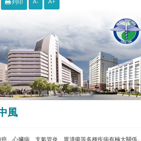
A-
A+
列印
中風
癌、心臟病、支氣管炎、胃潰瘍等多種疾病有極大關係。抽菸導