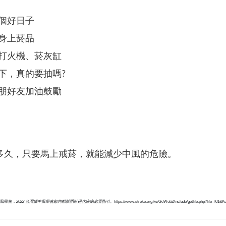
”一個好日子
”掉身上菸品
”掉打火機、菸灰缸
”一下，真的要抽嗎?
”親朋好友加油鼓勵
多久，只要馬上戒菸，就能減少中風的危險。
風學會．
2022 台灣腦中風學會顱內動脈粥狀硬化疾病處置指引
。https://www.stroke.org.tw/GoWeb2/include/getfile.php?file=f01&