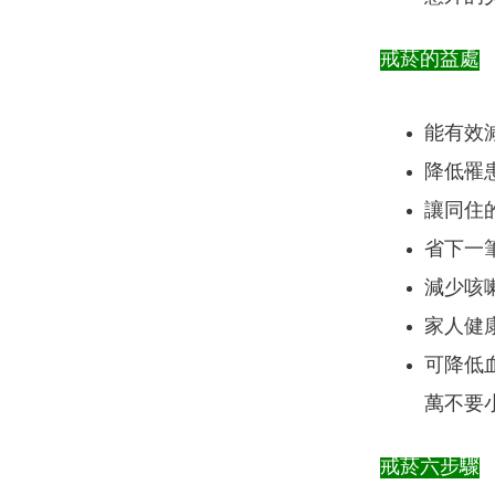
戒菸的益處
能有效減
降低罹
讓同住
省下一
減少咳
家人健
可降低血
萬不要
戒菸六步驟