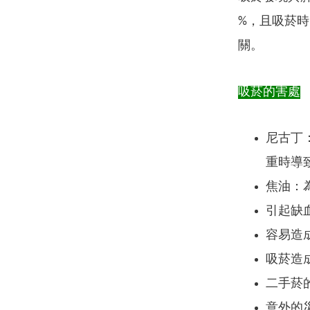
%，且吸菸
關。
吸菸的害處
尼古丁
重時導
焦油：
引起缺
容易造
吸菸造成
二手菸
意外的