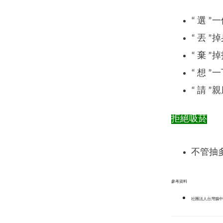
“ 選 
“ 丟 
“ 棄 
“ 想 
“ 請 
拒絕吸菸
不管抽
參考資料
社團法人台灣腦中