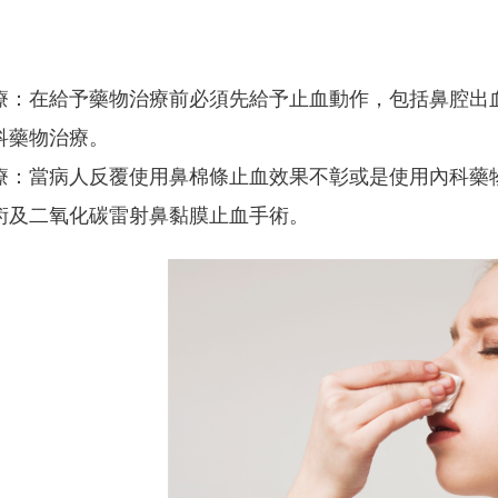
療：在給予藥物治療前必須先給予止血動作，包括鼻腔出
科藥物治療。
療：當病人反覆使用鼻棉條止血效果不彰或是使用內科藥
術及二氧化碳雷射鼻黏膜止血手術。