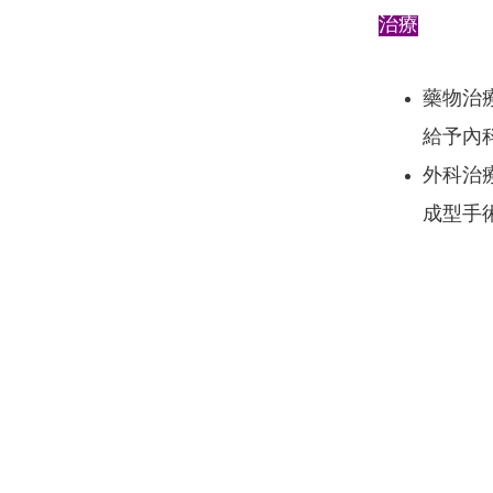
治療
藥物治
給予內
外科治
成型手