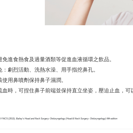
避免進食熱食及過量酒類等促進血液循環之飲品。
免：劇烈活動、洗熱水澡、用手指挖鼻孔。
該使用鼻噴劑保持鼻子濕潤。
流血時，可捏住鼻子前端並保持直立坐姿，壓迫止血，可
D FACS (2013).
Bailey's Head and Neck Surgery: Otolaryngology (Head & Neck Surgery- Otolaryngology) fifth edition