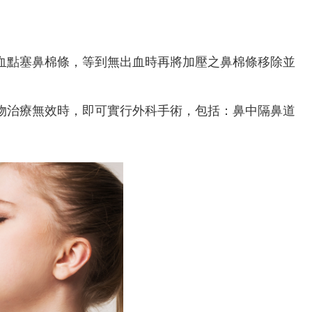
血點塞鼻棉條，等到無出血時再將加壓之鼻棉條移除並
物治療無效時，即可實行外科手術，包括：鼻中隔鼻道