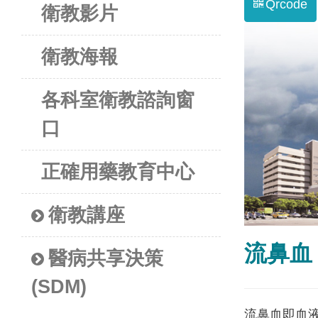
Qrcode
衛教影片
衛教海報
各科室衛教諮詢窗
口
正確用藥教育中心
衛教講座
流鼻血
醫病共享決策
(SDM)
流鼻血即血