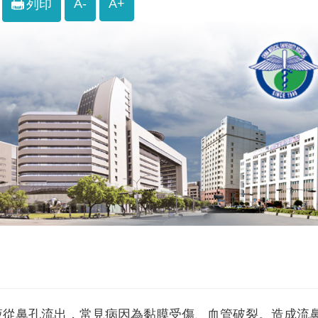
A-
A+
列印
液從鼻孔流出，常見病因為黏膜受傷、血管破裂。造成流