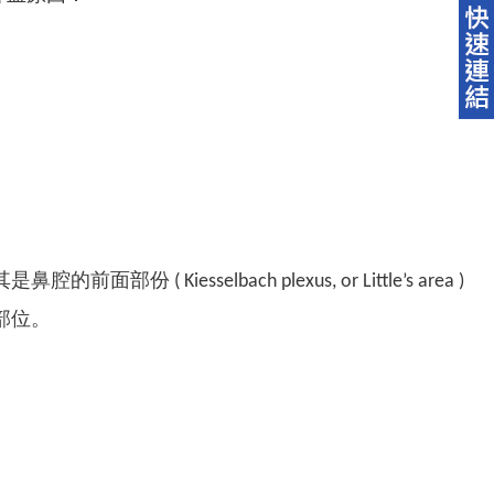
esselbach plexus, or Little’s area )
部位。