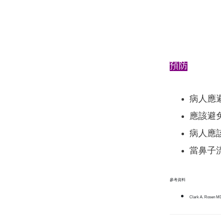
預防
病人應
應該避
病人應
當鼻子
參考資料
Clark A. Rosen M