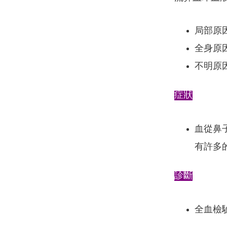
局部原
全身原
不明原因
症狀
血從鼻子中
有許多
診斷
全血檢