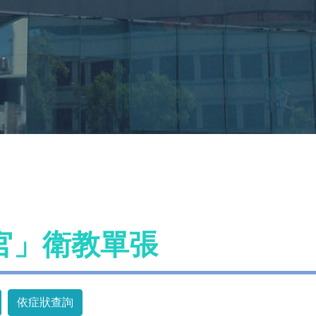
官」衛教單張
依症狀查詢