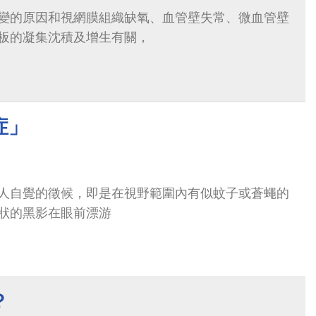
變的原因和視網膜組織缺氧、血管壁失常、微血管壁
板的凝集沈積及增生有關，
症」
人自覺的徵候，即是在視野範圍內有似蚊子或蒼蠅的
狀的黑影在眼前漂游
？