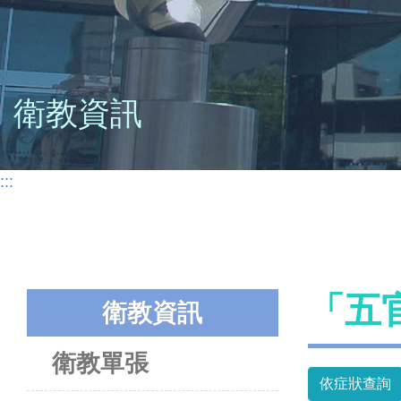
衛教資訊
:::
「五
衛教資訊
衛教單張
依症狀查詢