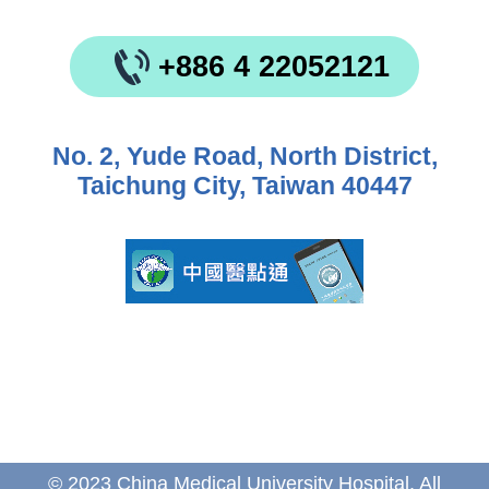
+886 4 22052121
No. 2, Yude Road, North District,
Taichung City, Taiwan 40447
© 2023 China Medical University Hospital. All