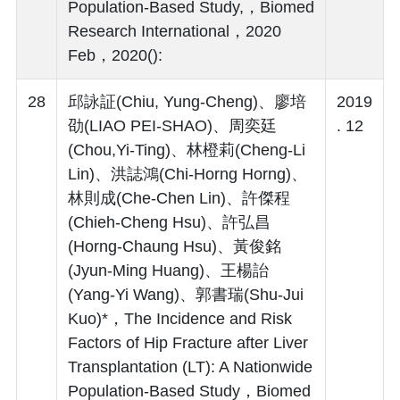
Population-Based Study,，Biomed
Research International，2020
Feb，2020():
28
邱詠証(Chiu, Yung-Cheng)、廖培
2019
劭(LIAO PEI-SHAO)、周奕廷
. 12
(Chou,Yi-Ting)、林橙莉(Cheng-Li
Lin)、洪誌鴻(Chi-Horng Horng)、
林則成(Che-Chen Lin)、許傑程
(Chieh-Cheng Hsu)、許弘昌
(Horng-Chaung Hsu)、黃俊銘
(Jyun-Ming Huang)、王楊詒
(Yang-Yi Wang)、郭書瑞(Shu-Jui
Kuo)*，The Incidence and Risk
Factors of Hip Fracture after Liver
Transplantation (LT): A Nationwide
Population-Based Study，Biomed