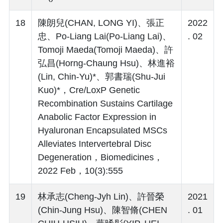
18
陳朗兒(CHAN, LONG YI)、張正
2022
忠、Po-Liang Lai(Po-Liang Lai)、
. 02
Tomoji Maeda(Tomoji Maeda)、許
弘昌(Horng-Chaung Hsu)、林進裕
(Lin, Chin-Yu)*、郭書瑞(Shu-Jui
Kuo)*，Cre/LoxP Genetic
Recombination Sustains Cartilage
Anabolic Factor Expression in
Hyaluronan Encapsulated MSCs
Alleviates Intervertebral Disc
Degeneration，Biomedicines，
2022 Feb，10(3):555
19
林承志(Cheng-Jyh Lin)、許晉榮
2021
(Chin-Jung Hsu)、陳智脩(CHEN
. 01