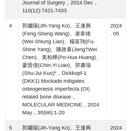
Journal of Surgery，2024 Dec，
110(12):7421-7433
4
郭繼陽(Jih-Yang Ko)、王逢興
2024
(Feng-Sheng Wang)、連韋雄
. 05
(Wei-Shiung Lian)、楊富翔(Fu-
Shine Yang)、陳政葦(Jeng?Wei
Chen)、黃柏樺(Po-Hua Huang)、
廖晉億(Chin-Yi Liao)、郭書瑞
(Shu-Jui Kuo)*，Dickkopf‑1
(DKK1) blockade mitigates
osteogenesis imperfecta (OI)
related bone disease，
MOLECULAR MEDICINE，2024
May，30(66):1-20
5
郭繼陽(Jih-Yang Ko)、王逢興
2024