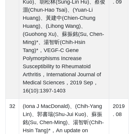
Kuo)、胡松林(Sung-Lin Hu)、蔡俊
. 09
灝(Chun-Hao Tsai)、(Yuan-Li
Huang)、黃建中(Chien-Chung
Huang)、(Lihong Wang)、
(Guohong Xu)、蘇振銘(Su, Chen-
Ming)*、湯智昕(Chih-Hsin
Tang)*，VEGF-C Gene
Polymorphisms Increase
Susceptibility to Rheumatoid
Arthritis，International Journal of
Medical Sciences，2019 Sep，
16(10):1397-1403
32
(Iona J MacDonald)、(Chih-Yang
2019
Lin)、郭書瑞(Shu-Jui Kuo)、蘇振
. 08
銘(Su, Chen-Ming)、湯智昕(Chih-
Hsin Tang)*，An update on