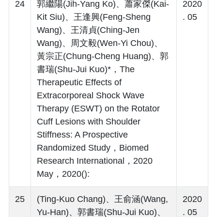
24
郭繼陽(Jih-Yang Ko)、蕭家傑(Kai-
2020
Kit Siu)、王逢興(Feng-Sheng
. 05
Wang)、王清貞(Ching-Jen
Wang)、周文毅(Wen-Yi Chou)、
黃宗正(Chung-Cheng Huang)、郭
書瑞(Shu-Jui Kuo)*，The
Therapeutic Effects of
Extracorporeal Shock Wave
Therapy (ESWT) on the Rotator
Cuff Lesions with Shoulder
Stiffness: A Prospective
Randomized Study，Biomed
Research International，2020
May，2020():
25
(Ting-Kuo Chang)、王俞涵(Wang,
2020
Yu-Han)、郭書瑞(Shu-Jui Kuo)、
. 05