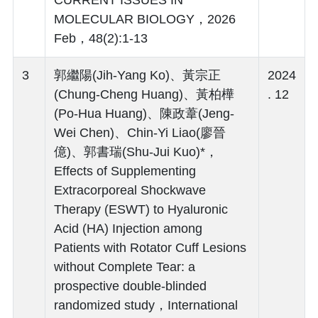
CURRENT ISSUES IN
MOLECULAR BIOLOGY，2026
Feb，48(2):1-13
3
郭繼陽(Jih-Yang Ko)、黃宗正
2024
(Chung-Cheng Huang)、黃柏樺
. 12
(Po-Hua Huang)、陳政葦(Jeng-
Wei Chen)、Chin-Yi Liao(廖晉
億)、郭書瑞(Shu-Jui Kuo)*，
Effects of Supplementing
Extracorporeal Shockwave
Therapy (ESWT) to Hyaluronic
Acid (HA) Injection among
Patients with Rotator Cuff Lesions
without Complete Tear: a
prospective double-blinded
randomized study，International