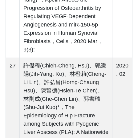
Progression of Osteoarthritis by
Regulating VEGF-Dependent
Angiogenesis and miR-150-5p
Expression in Human Synovial
Fibroblasts，Cells，2020 Mar，
9(3):
27
許傑程(Chieh-Cheng, Hsu)、郭繼
2020
陽(Jih-Yang, Ko)、林橙莉(Cheng-
. 02
Li Lin)、許弘昌(Horng-Chaung
Hsu)、陳賢德(Hsien-Te Chen)、
林則成(Che-Chen Lin)、郭書瑞
(Shu-Jui Kuo)*，The
Epidemiology of Hip Fracture
among Subjects with Pyogenic
Liver Abscess (PLA): A Nationwide