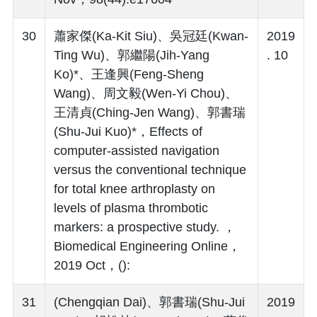
30
蕭家傑(Ka-Kit Siu)、吳冠廷(Kwan-
2019
Ting Wu)、郭繼陽(Jih-Yang
. 10
Ko)*、王逢興(Feng-Sheng
Wang)、周文毅(Wen-Yi Chou)、
王清貞(Ching-Jen Wang)、郭書瑞
(Shu-Jui Kuo)*，Effects of
computer-assisted navigation
versus the conventional technique
for total knee arthroplasty on
levels of plasma thrombotic
markers: a prospective study. ，
Biomedical Engineering Online，
2019 Oct，():
31
(Chengqian Dai)、郭書瑞(Shu-Jui
2019