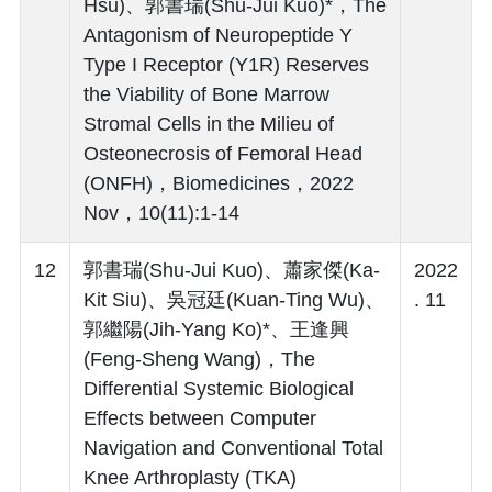
Hsu)、郭書瑞(Shu-Jui Kuo)*，The
Antagonism of Neuropeptide Y
Type I Receptor (Y1R) Reserves
the Viability of Bone Marrow
Stromal Cells in the Milieu of
Osteonecrosis of Femoral Head
(ONFH)，Biomedicines，2022
Nov，10(11):1-14
12
郭書瑞(Shu-Jui Kuo)、蕭家傑(Ka-
2022
Kit Siu)、吳冠廷(Kuan-Ting Wu)、
. 11
郭繼陽(Jih-Yang Ko)*、王逢興
(Feng-Sheng Wang)，The
Differential Systemic Biological
Effects between Computer
Navigation and Conventional Total
Knee Arthroplasty (TKA)