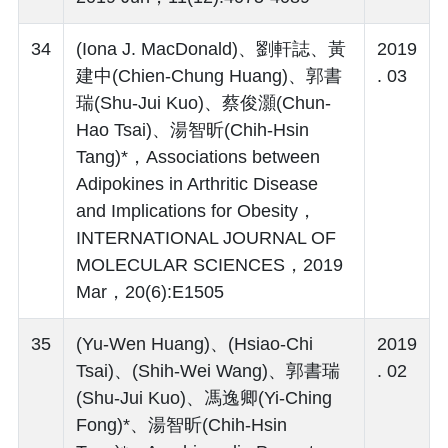
34
(Iona J. MacDonald)、劉軒誌、黃
2019
建中(Chien-Chung Huang)、郭書
. 03
瑞(Shu-Jui Kuo)、蔡俊灝(Chun-
Hao Tsai)、湯智昕(Chih-Hsin
Tang)*，Associations between
Adipokines in Arthritic Disease
and Implications for Obesity，
INTERNATIONAL JOURNAL OF
MOLECULAR SCIENCES，2019
Mar，20(6):E1505
35
(Yu-Wen Huang)、(Hsiao-Chi
2019
Tsai)、(Shih-Wei Wang)、郭書瑞
. 02
(Shu-Jui Kuo)、馮逸卿(Yi-Ching
Fong)*、湯智昕(Chih-Hsin