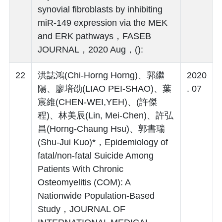
synovial fibroblasts by inhibiting
miR-149 expression via the MEK
and ERK pathways，FASEB
JOURNAL，2020 Aug，():
22
洪誌鴻(Chi-Horng Horng)、郭繼
2020
陽、廖培劭(LIAO PEI-SHAO)、葉
. 07
宸維(CHEN-WEI,YEH)、(許傑
程)、林美辰(Lin, Mei-Chen)、許弘
昌(Horng-Chaung Hsu)、郭書瑞
(Shu-Jui Kuo)*，Epidemiology of
fatal/non-fatal Suicide Among
Patients With Chronic
Osteomyelitis (COM): A
Nationwide Population-Based
Study，JOURNAL OF