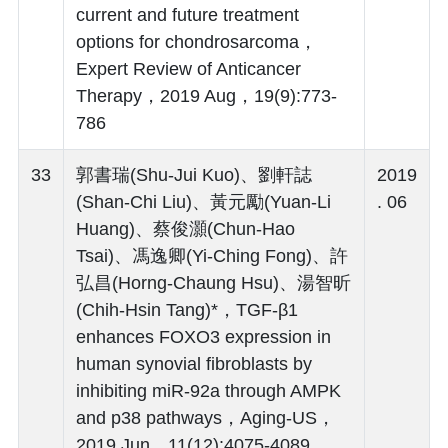
current and future treatment
options for chondrosarcoma，
Expert Review of Anticancer
Therapy，2019 Aug，19(9):773-
786
33
郭書瑞(Shu-Jui Kuo)、劉軒誌
2019
(Shan-Chi Liu)、黃元勵(Yuan-Li
. 06
Huang)、蔡俊灝(Chun-Hao
Tsai)、馮逸卿(Yi-Ching Fong)、許
弘昌(Horng-Chaung Hsu)、湯智昕
(Chih-Hsin Tang)*，TGF-β1
enhances FOXO3 expression in
human synovial fibroblasts by
inhibiting miR-92a through AMPK
and p38 pathways，Aging-US，
2019 Jun，11(12):4075-4089