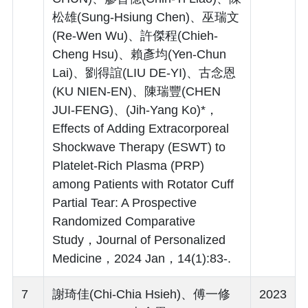
松雄(Sung-Hsiung Chen)、巫瑞文
(Re-Wen Wu)、許傑程(Chieh-
Cheng Hsu)、賴彥均(Yen-Chun
Lai)、劉得誼(LIU DE-YI)、古念恩
(KU NIEN-EN)、陳瑞豐(CHEN
JUI-FENG)、(Jih-Yang Ko)*，
Effects of Adding Extracorporeal
Shockwave Therapy (ESWT) to
Platelet-Rich Plasma (PRP)
among Patients with Rotator Cuff
Partial Tear: A Prospective
Randomized Comparative
Study，Journal of Personalized
Medicine，2024 Jan，14(1):83-.
7
謝琦佳(Chi-Chia Hsieh)、傅一修
2023