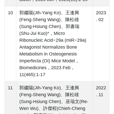
10
郭繼陽(Jih-Yang Ko)、王逢興
2023
(Feng-Sheng Wang)、陳松雄
. 02
(Sung-Hsiung Chen)、郭書瑞
(Shu-Jui Kuo)*，Micro
Ribonucleic Acid−29a (miR−29a)
Antagonist Normalizes Bone
Metabolism in Osteogenesis
Imperfecta (OI) Mice Model，
Biomedicines，2023 Feb，
11(465):1-17
11
郭繼陽(Jih-Yang Ko)、王逢興
2022
(Feng-Sheng Wang)、陳松雄
. 11
(Sung-Hsiung Chen)、巫瑞文(Re-
Wen Wu)、許傑程(Chieh-Cheng