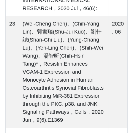
INTERNATIONAL MEDICAL
RESEARCH，2020 Jul，46(6):
23
(Wei-Cheng Chen)、(Chih-Yang
2020
Lin)、郭書瑞(Shu-Jui Kuo)、劉軒
. 06
誌(Shan-Chi Liu)、(Yung-Chang
Lu)、(Yen-Ling Chen)、(Shih-Wei
Wang)、湯智昕(Chih-Hsin
Tang)*，Resistin Enhances
VCAM-1 Expression and
Monocyte Adhesion in Human
Osteoarthritis Synovial Fibroblasts
by Inhibiting MiR-381 Expression
through the PKC, p38, and JNK
Signaling Pathways，Cells，2020
Jun，9(6):E1369