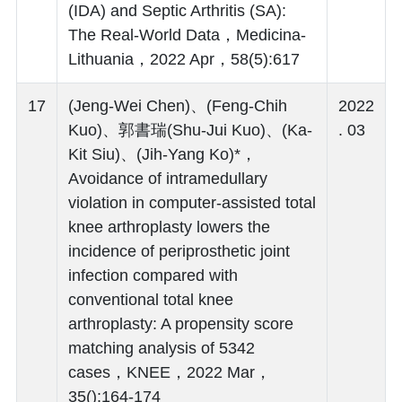
(IDA) and Septic Arthritis (SA):
The Real-World Data，Medicina-
Lithuania，2022 Apr，58(5):617
17
(Jeng-Wei Chen)、(Feng-Chih
2022
Kuo)、郭書瑞(Shu-Jui Kuo)、(Ka-
. 03
Kit Siu)、(Jih-Yang Ko)*，
Avoidance of intramedullary
violation in computer-assisted total
knee arthroplasty lowers the
incidence of periprosthetic joint
infection compared with
conventional total knee
arthroplasty: A propensity score
matching analysis of 5342
cases，KNEE，2022 Mar，
35():164-174