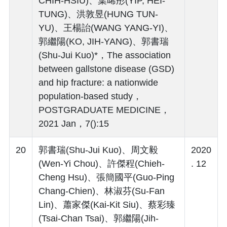
CHIH-HSIU)、葉晞彤(YIP, HEI-
TUNG)、洪敦昱(HUNG TUN-
YU)、王楊詒(WANG YANG-YI)、
郭繼陽(KO, JIH-YANG)、郭書瑞
(Shu-Jui Kuo)*，The association
between gallstone disease (GSD)
and hip fracture: a nationwide
population-based study，
POSTGRADUATE MEDICINE，
2021 Jan，7():15
20
郭書瑞(Shu-Jui Kuo)、周文毅
2020
(Wen-Yi Chou)、許傑程(Chieh-
. 12
Cheng Hsu)、張簡國平(Guo-Ping
Chang-Chien)、林淑芬(Su-Fan
Lin)、蕭家傑(Kai-Kit Siu)、蔡彩臻
(Tsai-Chan Tsai)、郭繼陽(Jih-