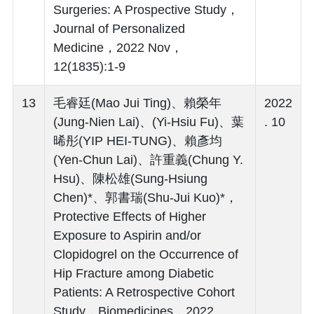
Surgeries: A Prospective Study，
Journal of Personalized
Medicine，2022 Nov，
12(1835):1-9
13
毛睿廷(Mao Jui Ting)、賴榮年
2022
(Jung-Nien Lai)、(Yi-Hsiu Fu)、葉
. 10
晞彤(YIP HEI-TUNG)、賴彥均
(Yen-Chun Lai)、許重義(Chung Y.
Hsu)、陳松雄(Sung-Hsiung
Chen)*、郭書瑞(Shu-Jui Kuo)*，
Protective Effects of Higher
Exposure to Aspirin and/or
Clopidogrel on the Occurrence of
Hip Fracture among Diabetic
Patients: A Retrospective Cohort
Study，Biomedicines，2022