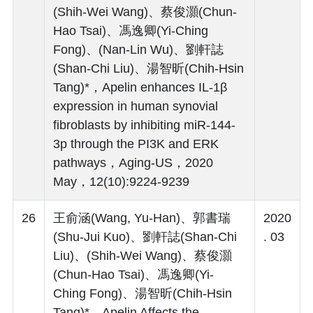
(Shih-Wei Wang)、蔡俊灝(Chun-
Hao Tsai)、馮逸卿(Yi-Ching
Fong)、(Nan-Lin Wu)、劉軒誌
(Shan-Chi Liu)、湯智昕(Chih-Hsin
Tang)*，Apelin enhances IL-1β
expression in human synovial
fibroblasts by inhibiting miR-144-
3p through the PI3K and ERK
pathways，Aging-US，2020
May，12(10):9224-9239
26
王俞涵(Wang, Yu-Han)、郭書瑞
2020
(Shu-Jui Kuo)、劉軒誌(Shan-Chi
. 03
Liu)、(Shih-Wei Wang)、蔡俊灝
(Chun-Hao Tsai)、馮逸卿(Yi-
Ching Fong)、湯智昕(Chih-Hsin
Tang)*，Apelin Affects the