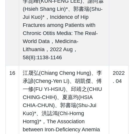
李昆峰(KUN-FENG LEE)、謝尚霖
(Hsieh Shang Lin)*、郭書瑞(Shu-
Jui Kuo)*，Incidence of Hip
Fractures among Patients with
Chronic Otitis Media: The Real-
World Data，Medicina-
Lithuania，2022 Aug，
58(8):1138-1146
16
江晟弘(Chiang Cheng Hung)、李
2022
承諺(Cheng-Yen Li)、胡凱傑、傅
. 04
一修(FU YI-HSIU)、邱靖之(CHIU
CHING-CHIH)、夏嘉均(HSIA
CHIA-CHUN)、郭書瑞(Shu-Jui
Kuo)*、洪誌鴻(Chi-Horng
Horng)*，The Association
between Iron-Deficiency Anemia