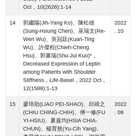
Oct，10(2626):1-14
14
郭繼陽(Jih-Yang Ko)、陳松雄
2022
(Sung-Hsiung Chen)、巫瑞文(Re-
. 10
Wen Wu)、吳冠廷(Kuan-Ting
Wu)、許傑程(Chieh-Cheng
Hsu)、郭書瑞(Shu-Jui Kuo)*，
Decreased Expression of Leptin
among Patients with Shoulder
Stiffness，Life-Basel，2022 Oct，
12(1588):1-13
15
廖培劭(LIAO PEI-SHAO)、邱靖之
2022
(CHIU CHING-CHIH)、傅一修(FU
. 08
YI-HSIU)、夏嘉均(HSIA CHIA-
CHUN)、楊育慈(Yu-Cih Yang)、