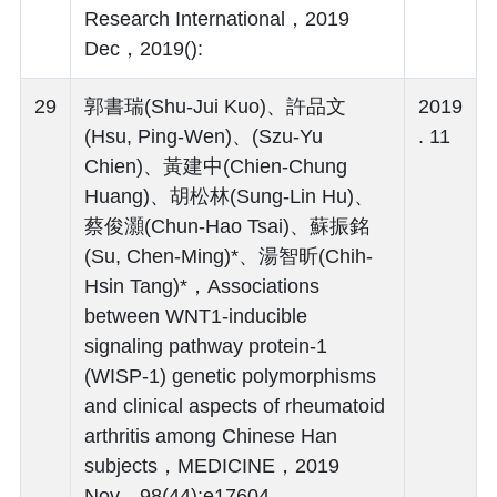
Research International，2019
Dec，2019():
29
郭書瑞(Shu-Jui Kuo)、許品文
2019
(Hsu, Ping-Wen)、(Szu-Yu
. 11
Chien)、黃建中(Chien-Chung
Huang)、胡松林(Sung-Lin Hu)、
蔡俊灝(Chun-Hao Tsai)、蘇振銘
(Su, Chen-Ming)*、湯智昕(Chih-
Hsin Tang)*，Associations
between WNT1-inducible
signaling pathway protein-1
(WISP-1) genetic polymorphisms
and clinical aspects of rheumatoid
arthritis among Chinese Han
subjects，MEDICINE，2019
Nov，98(44):e17604