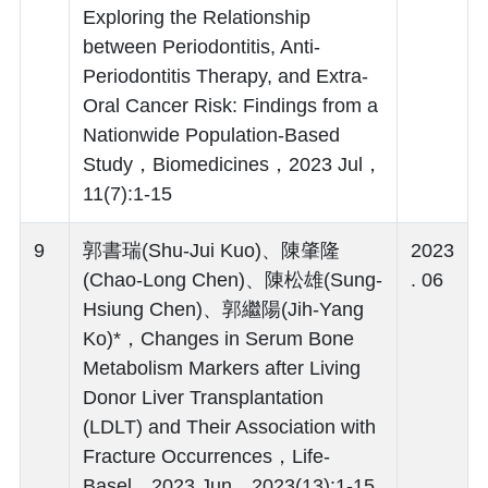
Exploring the Relationship
between Periodontitis, Anti-
Periodontitis Therapy, and Extra-
Oral Cancer Risk: Findings from a
Nationwide Population-Based
Study，Biomedicines，2023 Jul，
11(7):1-15
9
郭書瑞(Shu-Jui Kuo)、陳肇隆
2023
(Chao-Long Chen)、陳松雄(Sung-
. 06
Hsiung Chen)、郭繼陽(Jih-Yang
Ko)*，Changes in Serum Bone
Metabolism Markers after Living
Donor Liver Transplantation
(LDLT) and Their Association with
Fracture Occurrences，Life-
Basel，2023 Jun，2023(13):1-15