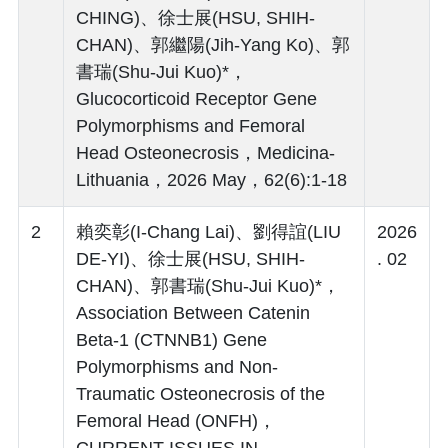
CHING)、徐士展(HSU, SHIH-
CHAN)、郭繼陽(Jih-Yang Ko)、郭
書瑞(Shu-Jui Kuo)*，
Glucocorticoid Receptor Gene
Polymorphisms and Femoral
Head Osteonecrosis，Medicina-
Lithuania，2026 May，62(6):1-18
2
賴奕彰(I-Chang Lai)、劉得誼(LIU
2026
DE-YI)、徐士展(HSU, SHIH-
. 02
CHAN)、郭書瑞(Shu-Jui Kuo)*，
Association Between Catenin
Beta-1 (CTNNB1) Gene
Polymorphisms and Non-
Traumatic Osteonecrosis of the
Femoral Head (ONFH)，