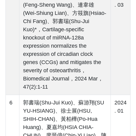
(Feng-Sheng Wang)、連韋雄
. 03
(Wei-Shiung Lian)、方筱旗(Hsiao-
Chi Fang)、郭書瑞(Shu-Jui
Kuo)*，Cartilage-specific
knockout of miRNA-128a
expression normalizes the
expression of circadian clock
genes (CCGs) and mitigates the
severity of osteoarthritis，
Biomedical Journal，2024 Mar，
47(2):1-11
6
郭書瑞(Shu-Jui Kuo)、蘇游翔(SU
2024
YU-HSIANG)、徐士展(HSU,
. 01
SHIH-CHAN)、黃柏樺(Po-Hua
Huang)、夏嘉均(HSIA CHIA-
CHUN)、廖晉億(Chin-Yi Liao)、陳