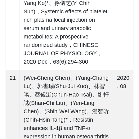
Yang Ko)*、孫儀芝(Yi Chih
Sun)，Systemic effects of platelet-
rich plasma local injection on
serum and urinary anabolic
metabolites: A prospective
randomized study，CHINESE
JOURNAL OF PHYSIOLOGY，
2020 Dec，63(6):294-300
21
(Wei-Cheng Chen)、(Yung-Chang
2020
Lu)、郭書瑞(Shu-Jui Kuo)、林智
. 08
暘、蔡俊灝(Chun-Hao Tsai)、劉軒
誌(Shan-Chi Liu)、(Yen-Ling
Chen)、(Shih-Wei Wang)、湯智昕
(Chih-Hsin Tang)*，Resistin
enhances IL-1β and TNF-α
expression in human osteoarthritis