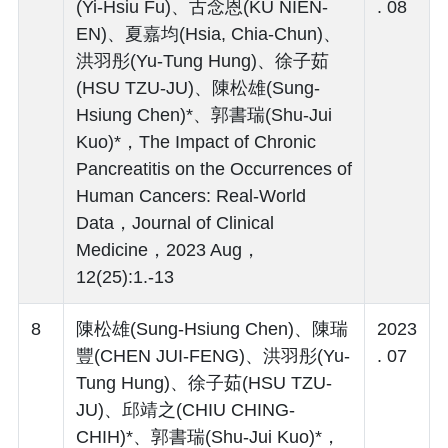
(Yi-Hsiu Fu)、古念恩(KU NIEN-
. 08
EN)、夏嘉均(Hsia, Chia-Chun)、
洪羽彤(Yu-Tung Hung)、徐子茹
(HSU TZU-JU)、陳松雄(Sung-
Hsiung Chen)*、郭書瑞(Shu-Jui
Kuo)*，The Impact of Chronic
Pancreatitis on the Occurrences of
Human Cancers: Real-World
Data，Journal of Clinical
Medicine，2023 Aug，
12(25):1.-13
8
陳松雄(Sung-Hsiung Chen)、陳瑞
2023
豐(CHEN JUI-FENG)、洪羽彤(Yu-
. 07
Tung Hung)、徐子茹(HSU TZU-
JU)、邱靖之(CHIU CHING-
CHIH)*、郭書瑞(Shu-Jui Kuo)*，