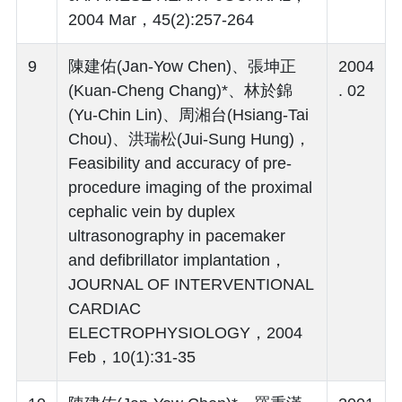
2004 Mar，45(2):257-264
9
陳建佑(Jan-Yow Chen)、張坤正
2004
(Kuan-Cheng Chang)*、林於錦
. 02
(Yu-Chin Lin)、周湘台(Hsiang-Tai
Chou)、洪瑞松(Jui-Sung Hung)，
Feasibility and accuracy of pre-
procedure imaging of the proximal
cephalic vein by duplex
ultrasonography in pacemaker
and defibrillator implantation，
JOURNAL OF INTERVENTIONAL
CARDIAC
ELECTROPHYSIOLOGY，2004
Feb，10(1):31-35