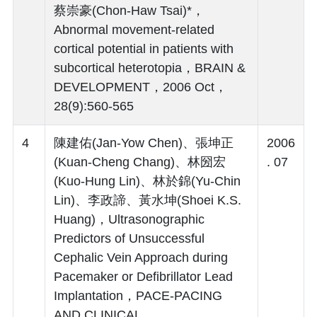
蔡崇豪(Chon-Haw Tsai)*，
Abnormal movement-related
cortical potential in patients with
subcortical heterotopia，BRAIN &
DEVELOPMENT，2006 Oct，
28(9):560-565
4
陳建佑(Jan-Yow Chen)、張坤正
2006
(Kuan-Cheng Chang)、林圀宏
. 07
(Kuo-Hung Lin)、林於錦(Yu-Chin
Lin)、李政諦、黃水坤(Shoei K.S.
Huang)，Ultrasonographic
Predictors of Unsuccessful
Cephalic Vein Approach during
Pacemaker or Defibrillator Lead
Implantation，PACE-PACING
AND CLINICAL