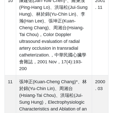
10
陳建佑(Jan-Yow Chen)*、羅秉漢
2001
(Ping-Hang Lo)、洪瑞松(Jui-Sung
. 11
Hung)、林於錦(Yu-Chin Lin)、李
瀚(Han Lee)、張坤正(Kuan-
Cheng Chang)、周湘台(Hsiang-
Tai Chou)，Color Doppler
ultrasound evaluation of radial
artery occlusion in transradial
catheterization.，中華民國心臟學
會雜誌，2001 Nov，17(4):193-
200
11
張坤正(Kuan-Cheng Chang)*、林
2000
於錦(Yu-Chin Lin)、周湘台
. 03
(Hsiang-Tai Chou)、洪瑞松(Jui-
Sung Hung)，Electrophysiologic
Characteristics and Ablation of an