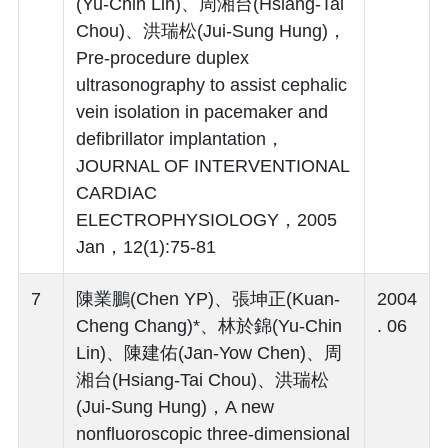
(Yu-Chin Lin)、周湘台(Hsiang-Tai
Chou)、洪瑞松(Jui-Sung Hung)，
Pre-procedure duplex
ultrasonography to assist cephalic
vein isolation in pacemaker and
defibrillator implantation，
JOURNAL OF INTERVENTIONAL
CARDIAC
ELECTROPHYSIOLOGY，2005
Jan，12(1):75-81
7
陳業鵬(Chen YP)、張坤正(Kuan-
2004
Cheng Chang)*、林於錦(Yu-Chin
. 06
Lin)、陳建佑(Jan-Yow Chen)、周
湘台(Hsiang-Tai Chou)、洪瑞松
(Jui-Sung Hung)，A new
nonfluoroscopic three-dimensional