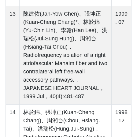
13
陳建佑(Jan-Yow Chen)、張坤正
1999
(Kuan-Cheng Chang)*、林於錦
. 07
(Yu-Chin Lin)、李翰(Han Lee)、洪
瑞松(Jui-Sung Hung)、周湘台
(Hsiang-Tai Chou)，
Radiofrequency ablation of a right
atriofascular Mahaim fiber and two
contralateral left free-wall
accessory pathways.，
JAPANESE HEART JOURNAL，
1999 Jul，40(4):481-487
14
林於錦、張坤正(Kuan-Cheng
1998
Chang)、周湘台(Chou, Hsiang-
. 12
Tai)、洪瑞松(Hung,Jui-Sung)，
Radiofrequency Catheter Ablation