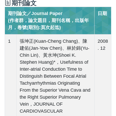
期刊論文
期刊論文／Journal Paper
日期
(作者群，論文題目，期刊名稱，出版年
月，卷號(期別):頁次起迄)
1
張坤正(Kuan-Cheng Chang)、陳
2008
建佑(Jan-Yow Chen)、林於錦(Yu-
. 12
Chin Lin)、黃水坤(Shoei K.
Stephen Huang)*，Usefulness of
Inter-atrial Conduction Time to
Distinguish Between Focal Atrial
Tachyarrhythmias Originating
From the Superior Vena Cava and
the Right Superior Pulmonary
Vein，JOURNAL OF
CARDIOVASCULAR