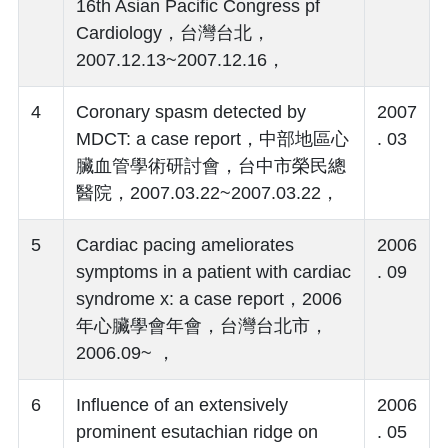
16th Asian Pacific Congress pf
Cardiology，台灣台北，
2007.12.13~2007.12.16，
4
Coronary spasm detected by
2007
MDCT: a case report，中部地區心
. 03
臟血管學術研討會，台中市榮民總
醫院，2007.03.22~2007.03.22，
5
Cardiac pacing ameliorates
2006
symptoms in a patient with cardiac
. 09
syndrome x: a case report，2006
年心臟學會年會，台灣台北市，
2006.09~ ，
6
Influence of an extensively
2006
prominent esutachian ridge on
. 05