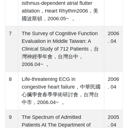
isthmus-dependent atrial flutter
ablation，Heart Rhythm2006，美
國波斯頓，2006.05~ ，
7
The Survey of Cognitive Function
2006
Evaluation in Middle Taiwan: A
. 04
Clinical Study of 712 Patients，台
灣神經學年會，台灣台中，
2006.04~ ，
8
Life-threatening ECG in
2006
congestive heart failure，中華民國
. 04
心臟學會春季學術研討會，台灣台
中市，2006.04~ ，
9
The Spectrum of Admitted
2005
Patients At The Department of
. 04