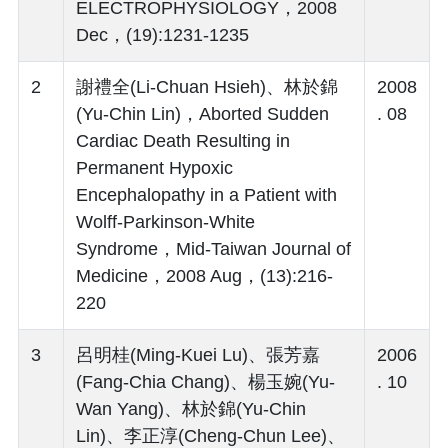
ELECTROPHYSIOLOGY，2008
Dec，(19):1231-1235
2
謝禮全(Li-Chuan Hsieh)、林於錦
2008
(Yu-Chin Lin)，Aborted Sudden
. 08
Cardiac Death Resulting in
Permanent Hypoxic
Encephalopathy in a Patient with
Wolff-Parkinson-White
Syndrome，Mid-Taiwan Journal of
Medicine，2008 Aug，(13):216-
220
3
呂明桂(Ming-Kuei Lu)、張芳嘉
2006
(Fang-Chia Chang)、楊玉婉(Yu-
. 10
Wan Yang)、林於錦(Yu-Chin
Lin)、李正淳(Cheng-Chun Lee)、