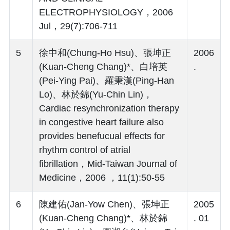
ELECTROPHYSIOLOGY，2006
Jul，29(7):706-711
5
徐中和(Chung-Ho Hsu)、張坤正
2006
(Kuan-Cheng Chang)*、白培英
.
(Pei-Ying Pai)、羅秉漢(Ping-Han
Lo)、林於錦(Yu-Chin Lin)，
Cardiac resynchronization therapy
in congestive heart failure also
provides benefucual effects for
rhythm control of atrial
fibrillation，Mid-Taiwan Journal of
Medicine，2006 ，11(1):50-55
6
陳建佑(Jan-Yow Chen)、張坤正
2005
(Kuan-Cheng Chang)*、林於錦
. 01