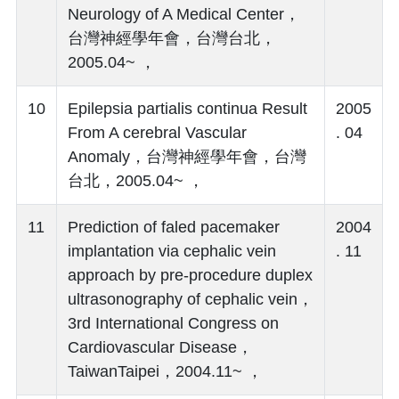
Neurology of A Medical Center，
台灣神經學年會，台灣台北，
2005.04~ ，
10
Epilepsia partialis continua Result
2005
From A cerebral Vascular
. 04
Anomaly，台灣神經學年會，台灣
台北，2005.04~ ，
11
Prediction of faled pacemaker
2004
implantation via cephalic vein
. 11
approach by pre-procedure duplex
ultrasonography of cephalic vein，
3rd International Congress on
Cardiovascular Disease，
TaiwanTaipei，2004.11~ ，