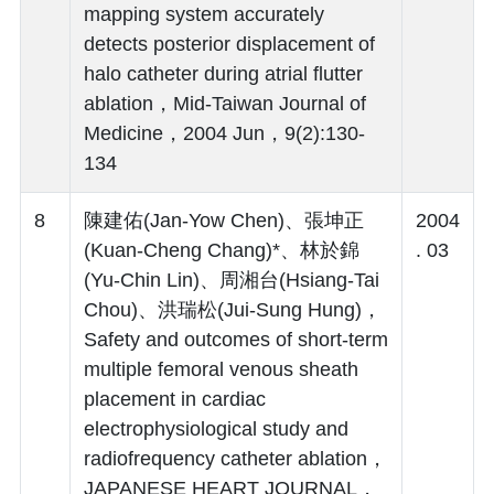
mapping system accurately
detects posterior displacement of
halo catheter during atrial flutter
ablation，Mid-Taiwan Journal of
Medicine，2004 Jun，9(2):130-
134
8
陳建佑(Jan-Yow Chen)、張坤正
2004
(Kuan-Cheng Chang)*、林於錦
. 03
(Yu-Chin Lin)、周湘台(Hsiang-Tai
Chou)、洪瑞松(Jui-Sung Hung)，
Safety and outcomes of short-term
multiple femoral venous sheath
placement in cardiac
electrophysiological study and
radiofrequency catheter ablation，
JAPANESE HEART JOURNAL，