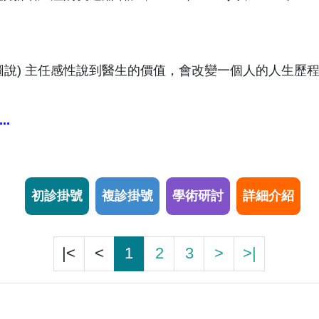
圖說) 主任感性說到醫生的價值，會改變一個人的人生歷
.
初診掛號
複診掛號
學術研討
詳細介紹
|<
<
1
2
3
>
>|