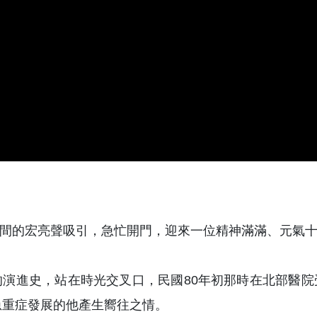
間的宏亮聲吸引，急忙開門，迎來一位精神滿滿、元氣
演進史，站在時光交叉口，民國80年初那時在北部醫
急重症發展的他產生嚮往之情。