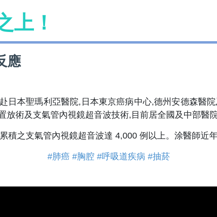
之上！
反應
短期赴日本聖瑪利亞醫院,日本東京癌病中心,德州安德森
架置放術及支氣管內視鏡超音波技術,目前居全國及中部醫
積之支氣管內視鏡超音波達 4,000 例以上。涂醫師
#肺癌
#胸腔
#呼吸道疾病
#抽菸