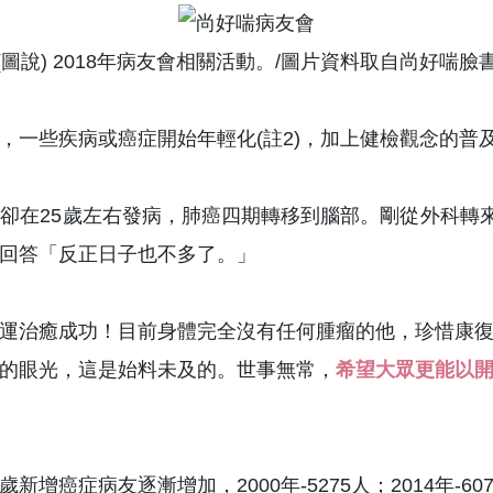
(圖說) 2018年病友會相關活動。/圖片資料取自尚好喘臉
，一些疾病或癌症開始年輕化(註2)，加上健檢觀念的普
卻在25歲左右發病，肺癌四期轉移到腦部。剛從外科轉來
回答「反正日子也不多了。」
運治癒成功！目前身體完全沒有任何腫瘤的他，珍惜康
的眼光，這是始料未及的。世事無常，
希望大眾更能以
9歲新增癌症病友逐漸增加，2000年-5275人；2014年-6