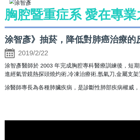
胸腔暨重症系 愛在專業
涂智彥》抽菸，降低對肺癌治療的
2019/2/22
涂智彥醫師於 2003 年完成胸腔專科醫療訓練後，
進經氣管鏡熱探頭燒灼術,冷凍治療術,氬氣刀,金屬支
涂醫師專長為各種肺臟疾病，是診斷性肺部疾病權威，累