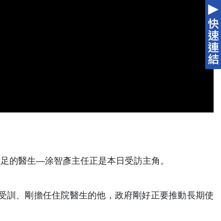
十足的醫生—涂智彥主任正是本日受訪主角。
院受訓、剛擔任住院醫生的他，政府剛好正要推動長期使