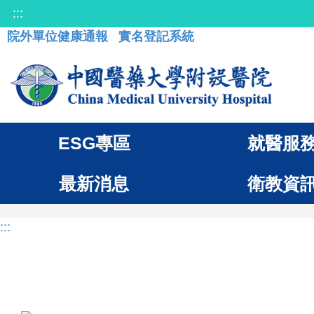
:::
院外單位健康通報
實名登記系統
ESG專區
就醫服
最新消息
衛教資
:::