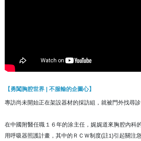
【勇闖胸腔世界 | 不服輸的企圖心】
專訪尚未開始正在架設器材的採訪組，就被門外找尋診
在中國附醫任職１６年的涂主任，娓娓道來胸腔內科的
用呼吸器照護計畫，其中的ＲＣＷ制度(註1)引起關注