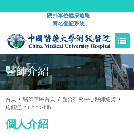
院外單位健康通報
實名登記系統
醫師介紹
首頁
/
醫師專區首頁
/
整合研究中心醫師總覽
/
施鈺瑩 Yu-Yin Shih
個人介紹