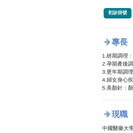
初診掛號
專長
1.經期調
2.孕期產
3.更年期調
4.婦女身心
5.美顏針：
現職
中國醫藥大學