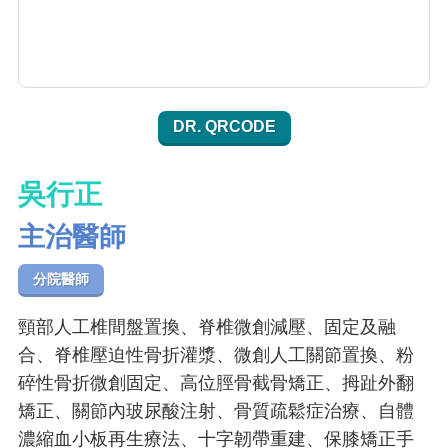
DR. QRCODE
吳行正
主治醫師
分院醫師
頸部人工椎間盤置換、脊椎微創減壓、固定及融
合、脊椎壓迫性骨折灌漿、微創人工關節置換、粉
碎性骨折微創固定、高位脛骨截骨矯正、拇趾外翻
矯正、關節內玻尿酸注射、骨質疏鬆症治療、自體
濃縮血小板再生療法、十字韌帶重建、保膝矯正手