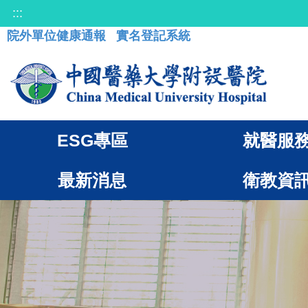
:::
院外單位健康通報
實名登記系統
ESG專區
就醫服
最新消息
衛教資