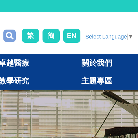
繁
簡
EN
Select Language
▼
卓越醫療
關於我們
教學研究
主題專區