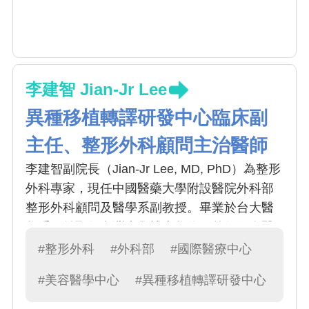
李建智 Jian-Jr Lee
異種移植轉譯研發中心臨床副
主任、整形外科顧問主治醫師
李建智副院長（Jian-Jr Lee, MD, PhD）為整形
外科專家，現任中國醫藥大學附設醫院外科部
整形外科顧問及醫學系副教授。畢業於台大醫
學系，並取得台灣大學博士學位，曾任國泰醫
院燒傷中心主任，於八仙塵暴救治大量燒燙傷
#整形外科
#外科部
#國際醫療中心
病人。師承「台灣整形外科教父」陳明庭教
#美容醫學中心
#異種移植轉譯研發中心
授，專精血管瘤治療、顯微重建、醫美手術、
自體與異體移植、慢性傷口與燒燙傷疤痕治